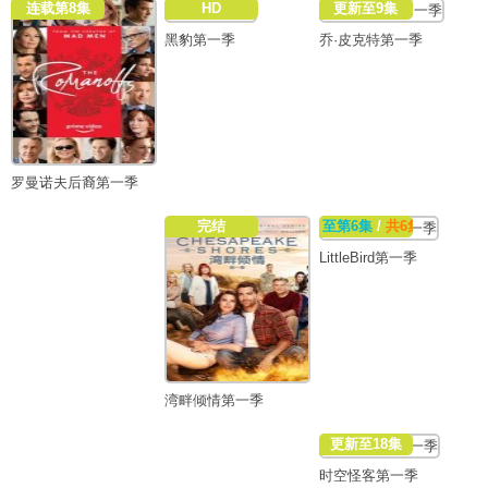
连载第8集
HD
更新至9集
黑豹第一季
乔·皮克特第一季
罗曼诺夫后裔第一季
完结
至第6集
/
共6集
LittleBird第一季
湾畔倾情第一季
更新至18集
时空怪客第一季