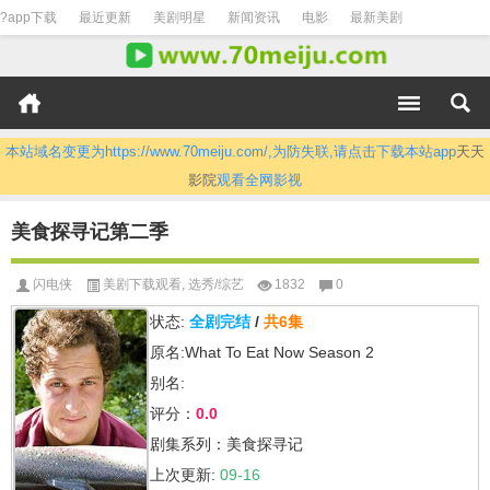
?app下载
最近更新
美剧明星
新闻资讯
电影
最新美剧
本站域名变更为https://www.70meiju.com/,为防失联,请点击下载本站app
天天
影院
观看全网影视
美食探寻记第二季
闪电侠
美剧下载观看
,
选秀/综艺
1832
0
状态:
全剧完结
/
共6集
原名:What To Eat Now Season 2
别名:
评分：
0.0
剧集系列：美食探寻记
上次更新:
09-16