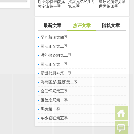
斯图尔特未能拯
摇滚兄弟私生活
星际迷航奇异新
救宇宙第一季
第三季
世界第四季
最新文章
热评文章
随机文章
早间新闻第四季
司法正义第二季
潜能探案组第二季
司法正义第一季
新世代厨神第一季
海岛匿影(新版)第二季
合理怀疑第三季
困兽之局第一季
黑兔第一季
年少轻狂第五季