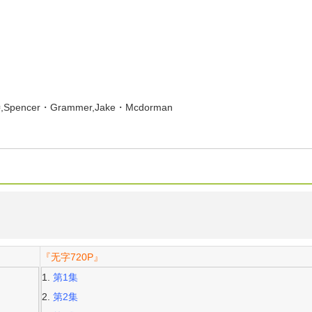
cer・Grammer,Jake・Mcdorman
『无字720P』
第1集
第2集