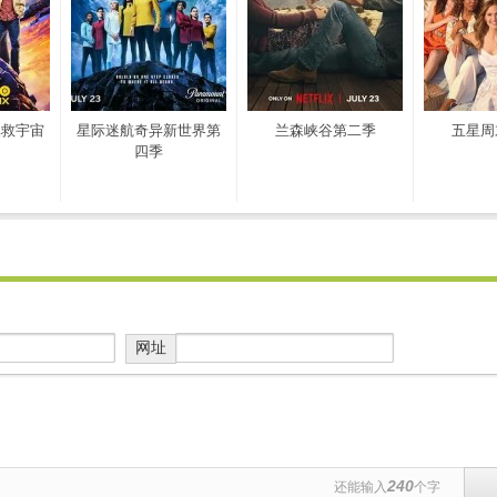
拯救宇宙
星际迷航奇异新世界第
兰森峡谷第二季
五星周
四季
网址
240
还能输入
个字