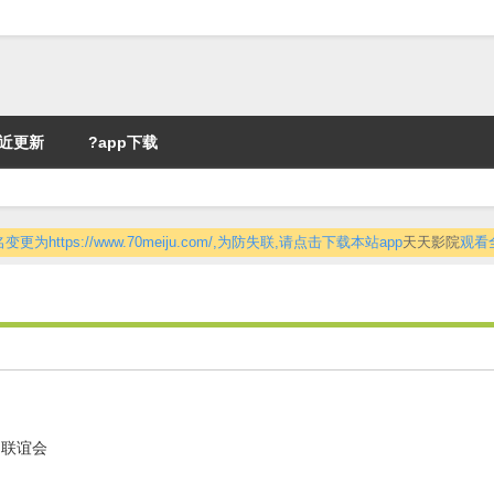
近更新
?app下载
更为https://www.70meiju.com/,为防失联,请点击下载本站app
天天影院
观看
 联谊会