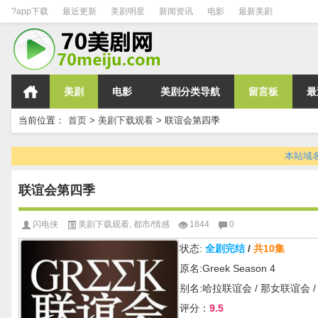
?app下载
最近更新
美剧明星
新闻资讯
电影
最新美剧
美剧
电影
美剧分类导航
留言板
最
当前位置：
首页
>
美剧下载观看
>
联谊会第四季
本站域名变
联谊会第四季
闪电侠
美剧下载观看
,
都市/情感
1844
0
状态:
全剧完结
/
共10集
原名:Greek Season 4
别名:哈拉联谊会 / 那女联谊会 /
评分：
9.5