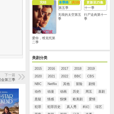
完结
本季终
/
共10集
更新至25集
无垠的太空第五
行尸走肉第十一
季
季
爱你，维克托第
二季
美剧分类
2015
2016
2017
2018
2019
下一篇
2020
2021
2022
BBC
CBS
谊会第三季
NBC
Netflix
其他
冒险
剧情
动作
动漫
动画
历史
周五
喜剧
悬疑
情感
惊悚
欧美剧
爱情
犯罪
犯罪历史
真人秀
科幻
综艺