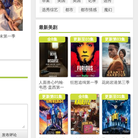
罪案
美国
英国
记录
选秀
选秀综艺
都市
都市情感
魔幻
最新美剧
末第一季
全8集
更新至03集
更新第03集
人面兽心约翰·
狂怒追缉第一季
花岗岩港第三季
韦恩·盖西第一
季
更新第01集
全8集
更新至01集