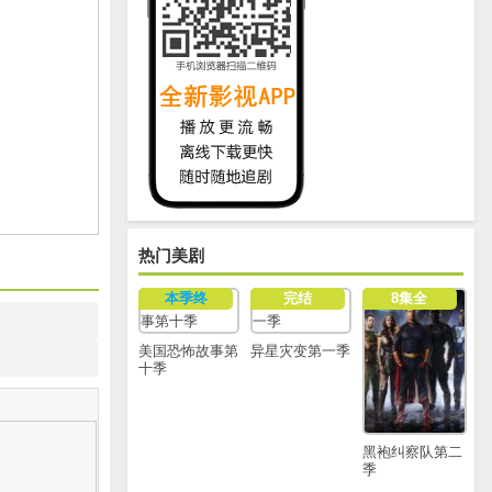
热门美剧
本季终
完结
8集全
美国恐怖故事第
异星灾变第一季
十季
黑袍纠察队第二
季