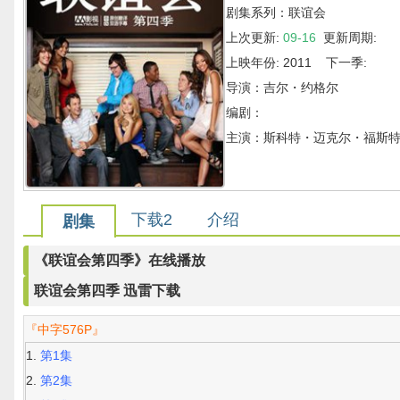
剧集系列：联谊会
上次更新:
09-16
更新周期:
上映年份: 2011 下一季:
导演：吉尔・约格尔
编剧：
主演：斯科特・迈克尔・福斯特,Spen
下载2
介绍
剧集
《联谊会第四季》在线播放
联谊会第四季 迅雷下载
『中字576P』
第1集
第2集