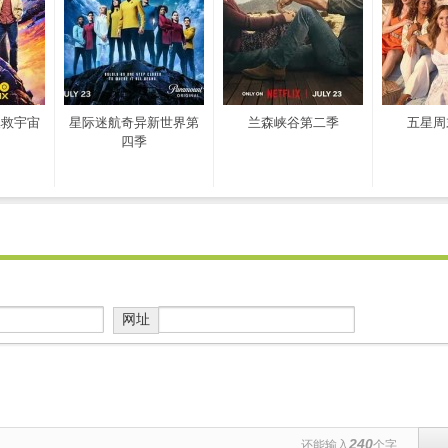
拯救宇宙
星际迷航奇异新世界第
兰森峡谷第二季
五星周
四季
网址
240
还能输入
个字