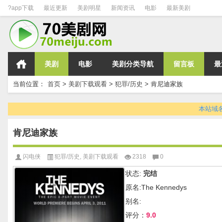
?app下载
最近更新
美剧明星
新闻资讯
电影
最新美剧
美剧
电影
美剧分类导航
留言板
最
当前位置：
首页
>
美剧下载观看
>
犯罪/历史
>
肯尼迪家族
本站域名变
肯尼迪家族
闪电侠
犯罪/历史
,
美剧下载观看
2318
0
状态:
完结
原名:The Kennedys
别名:
评分：
9.0