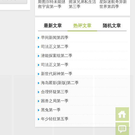
斯图尔特未能拯
摇滚兄弟私生活
星际迷航奇异新
救宇宙第一季
第三季
世界第四季
最新文章
热评文章
随机文章
早间新闻第四季
司法正义第二季
潜能探案组第二季
司法正义第一季
新世代厨神第一季
海岛匿影(新版)第二季
合理怀疑第三季
困兽之局第一季
黑兔第一季
年少轻狂第五季