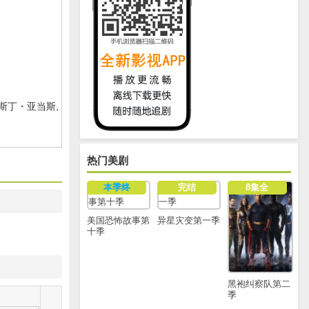
斯丁・亚当斯,
热门美剧
本季终
完结
8集全
美国恐怖故事第
异星灾变第一季
十季
黑袍纠察队第二
季