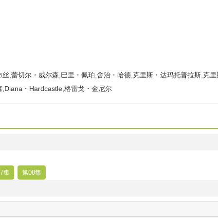
丝,蕾切尔・威尔森,巴里・佩珀,舍治・哈德,克里斯・达玛托普拉斯,克里
ana・Hardcastle,格雷戈・金尼尔
7集
第08集