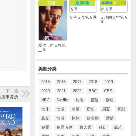
完结
至第6集
本季终
/
共10集
女子无畏第五季
无垠的太空第五
季
爱你，维克托第
二季
美剧分类
2015
2016
2017
2018
2019
下一篇
2020
2021
2022
BBC
CBS
鞋店事务所
NBC
Netflix
其他
冒险
剧情
动作
动漫
动画
历史
周五
喜剧
悬疑
情感
惊悚
欧美剧
爱情
犯罪
犯罪历史
真人秀
科幻
综艺