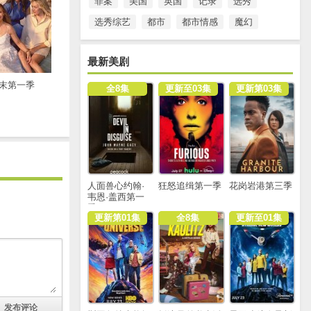
罪案
美国
英国
记录
选秀
选秀综艺
都市
都市情感
魔幻
最新美剧
末第一季
全8集
更新至03集
更新第03集
人面兽心约翰·
狂怒追缉第一季
花岗岩港第三季
韦恩·盖西第一
季
更新第01集
全8集
更新至01集