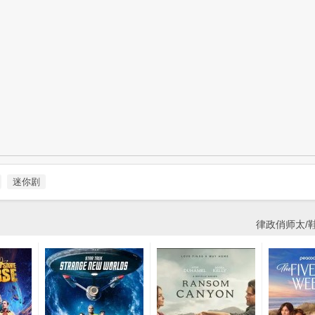
迷你剧
律政俏师太/