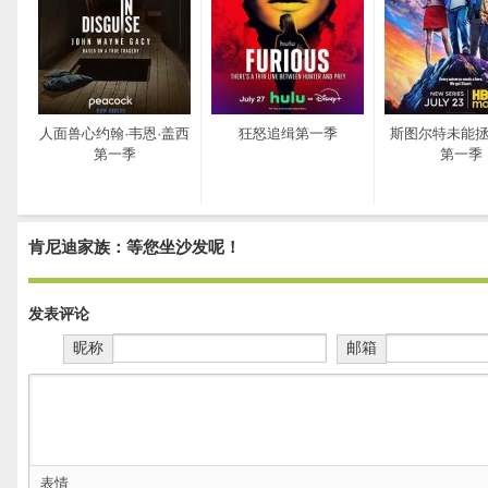
人面兽心约翰·韦恩·盖西
狂怒追缉第一季
斯图尔特未能
第一季
第一季
肯尼迪家族：等您坐沙发呢！
发表评论
昵称
邮箱
表情