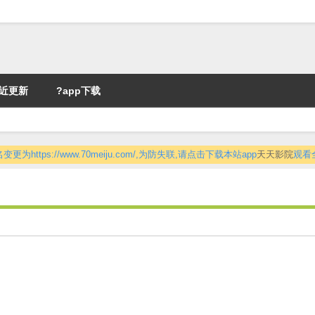
近更新
?app下载
更为https://www.70meiju.com/,为防失联,请点击下载本站app
天天影院
观看