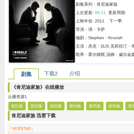
剧集系列：肯尼迪家族
上次更新:
09-21
更新周期:
上映年份: 2011 下一季:
导演：强・卡萨
编剧：Stephen・Kronish
主演：杰克・比尔,克莉丝汀・布
凯蒂・霍尔姆斯,汤姆・威尔金森,Di
下载2
介绍
剧集
《肯尼迪家族》在线播放
云播资源1
第01集
第02集
第03集
第04集
第05集
第06集
第0
肯尼迪家族 迅雷下载
『中字576P』