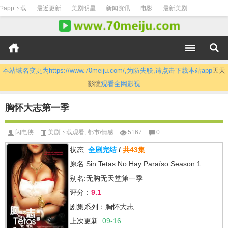
?app下载
最近更新
美剧明星
新闻资讯
电影
最新美剧
本站域名变更为https://www.70meiju.com/,为防失联,请点击下载本站app
天天
影院
观看全网影视
胸怀大志第一季
闪电侠
美剧下载观看
,
都市/情感
5167
0
状态:
全剧完结
/
共43集
原名:Sin Tetas No Hay Paraíso Season 1
别名:无胸无天堂第一季
评分：
9.1
剧集系列：胸怀大志
上次更新:
09-16