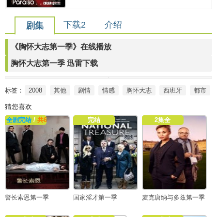
下载2
介绍
剧集
《胸怀大志第一季》在线播放
胸怀大志第一季 迅雷下载
标签：
2008
其他
剧情
情感
胸怀大志
西班牙
都市
猜您喜欢
全剧完结
/
共6集
完结
2集全
警长索恩第一季
国家淫才第一季
麦克唐纳与多兹第一季