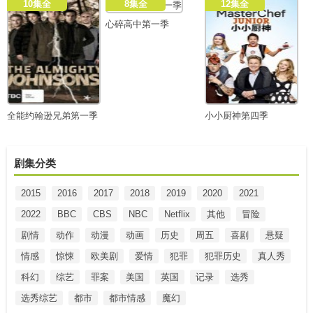
10集全
8集全
12集全
心碎高中第一季
全能约翰逊兄弟第一季
小小厨神第四季
剧集分类
2015
2016
2017
2018
2019
2020
2021
2022
BBC
CBS
NBC
Netflix
其他
冒险
剧情
动作
动漫
动画
历史
周五
喜剧
悬疑
情感
惊悚
欧美剧
爱情
犯罪
犯罪历史
真人秀
科幻
综艺
罪案
美国
英国
记录
选秀
选秀综艺
都市
都市情感
魔幻