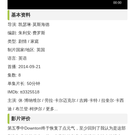
基本资料
导演: 凯瑟琳·莫斯海德
编剧: 朱利安·费罗斯
类型: 剧情 / 家庭
制片国家/地区: 英国
语言: 英语
首播: 2014-09-21
集数: 8
单集片长: 50分钟
IMDb: tt3325518
主演: 休·博纳维尔 / 劳拉·卡尔迈克尔 / 吉姆·卡特 / 拉奎尔·卡西
迪 / 布兰登·柯伊尔 / 更多...
影片评价
第五季中Downton终于恢复了点元气，至少回到了我认为是这部