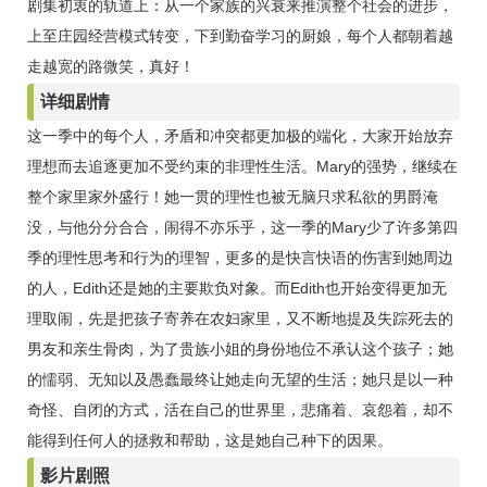
剧集初衷的轨道上：从一个家族的兴衰来推演整个社会的进步，
上至庄园经营模式转变，下到勤奋学习的厨娘，每个人都朝着越
走越宽的路微笑，真好！
详细剧情
这一季中的每个人，矛盾和冲突都更加极的端化，大家开始放弃
理想而去追逐更加不受约束的非理性生活。Mary的强势，继续在
整个家里家外盛行！她一贯的理性也被无脑只求私欲的男爵淹
没，与他分分合合，闹得不亦乐乎，这一季的Mary少了许多第四
季的理性思考和行为的理智，更多的是快言快语的伤害到她周边
的人，Edith还是她的主要欺负对象。而Edith也开始变得更加无
理取闹，先是把孩子寄养在农妇家里，又不断地提及失踪死去的
男友和亲生骨肉，为了贵族小姐的身份地位不承认这个孩子；她
的懦弱、无知以及愚蠢最终让她走向无望的生活；她只是以一种
奇怪、自闭的方式，活在自己的世界里，悲痛着、哀怨着，却不
能得到任何人的拯救和帮助，这是她自己种下的因果。
影片剧照