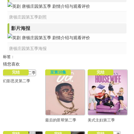
唐顿庄园第五季剧照
影片海报
唐顿庄园第五季海报
标签：
猜您喜欢
完结
至第10集
完结
幻影恶灵第二季
最后的匪帮第二季
美式主妇第三季
完结
完结
完结