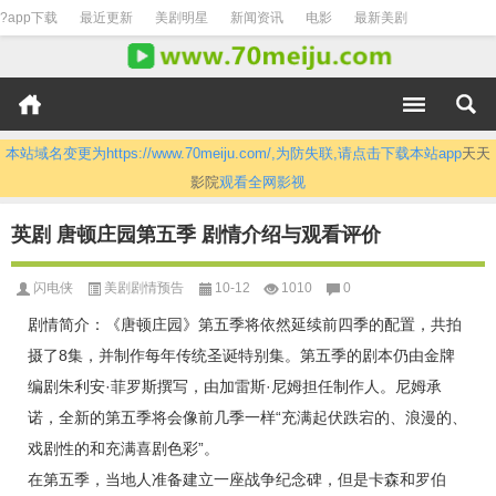
?app下载
最近更新
美剧明星
新闻资讯
电影
最新美剧
本站域名变更为https://www.70meiju.com/,为防失联,请点击下载本站app
天天
影院
观看全网影视
英剧 唐顿庄园第五季 剧情介绍与观看评价
闪电侠
美剧剧情预告
10-12
1010
0
剧情简介：《唐顿庄园》第五季将依然延续前四季的配置，共拍
摄了8集，并制作每年传统圣诞特别集。第五季的剧本仍由金牌
编剧朱利安·菲罗斯撰写，由加雷斯·尼姆担任制作人。尼姆承
诺，全新的第五季将会像前几季一样“充满起伏跌宕的、浪漫的、
戏剧性的和充满喜剧色彩”。
在第五季，当地人准备建立一座战争纪念碑，但是卡森和罗伯