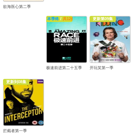
欲海医心第二季
本季终
/
共12集
更新第09集
极速前进第二十五季
开玩笑第一季
更新到08集
拦截者第一季