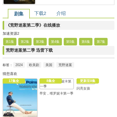
下载2
介绍
剧集
《荒野迷案第二季》在线播放
加速资源2
第1集
第2集
第3集
第4集
第5集
第6集
第7集
荒野迷案第二季 迅雷下载
标签：
2024
欧美剧
美国
荒野迷案
猜您喜欢
17集全
8集全
更新至8集
闪亮女孩
早安，维罗妮卡第一季