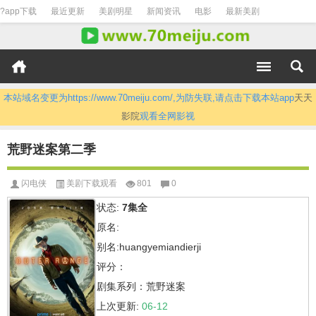
?app下载
最近更新
美剧明星
新闻资讯
电影
最新美剧
本站域名变更为https://www.70meiju.com/,为防失联,请点击下载本站app
天天
影院
观看全网影视
荒野迷案第二季
闪电侠
美剧下载观看
801
0
状态:
7集全
原名:
别名:huangyemiandierji
评分：
剧集系列：荒野迷案
上次更新:
06-12