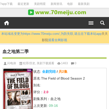
?app下载
最近更新
美剧明星
新闻资讯
电影
最新美剧
本站域名变更为https://www.70meiju.com/,为防失联,请点击下载本站app
天天
影院
观看全网影视
血之地第二季
闪电侠
犯罪/历史
,
美剧下载观看
1463
0
状态:
全剧完结
/
共2集
原名:The Field of Blood Season 2
别名:
评分：
2.0
剧集系列：血之地
上次更新:
09-16