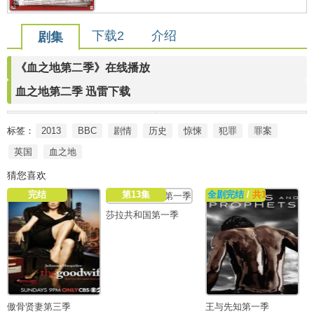
下载2
介绍
剧集
《血之地第二季》在线播放
血之地第二季 迅雷下载
标签：
2013
BBC
剧情
历史
惊悚
犯罪
罪案
英国
血之地
猜您喜欢
完结
第13集
全剧完结
/
共13集
莎拉共和国第一季
傲骨贤妻第三季
王与先知第一季