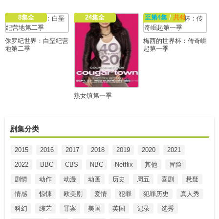
8集全
24集全
至第4集
/
共4集
侏罗纪世界：白垩纪营
梅西的世界杯：传奇崛
地第二季
起第一季
熟女镇第一季
剧集分类
2015
2016
2017
2018
2019
2020
2021
2022
BBC
CBS
NBC
Netflix
其他
冒险
剧情
动作
动漫
动画
历史
周五
喜剧
悬疑
情感
惊悚
欧美剧
爱情
犯罪
犯罪历史
真人秀
科幻
综艺
罪案
美国
英国
记录
选秀