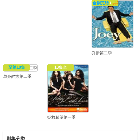
全剧完结
/
共22集
【老友
乔伊第二季
至第10集
13集全
单身醉族第二季
拯救希望第一季
剧集分类