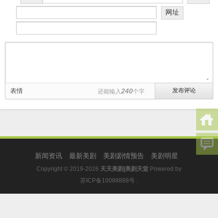
网址
表情
240
还能输入
个字
新闻资讯
最新美剧
美剧剧情预告
美剧明星
Copyright © 2019-2026
天天美剧|美剧天堂
Powered by
苏ICP备10088888号
.