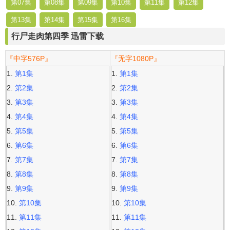
第07集
第08集
第09集
第10集
第11集
第12集
第13集
第14集
第15集
第16集
行尸走肉第四季 迅雷下载
『中字576P』
『无字1080P』
第1集
第1集
第2集
第2集
第3集
第3集
第4集
第4集
第5集
第5集
第6集
第6集
第7集
第7集
第8集
第8集
第9集
第9集
第10集
第10集
第11集
第11集