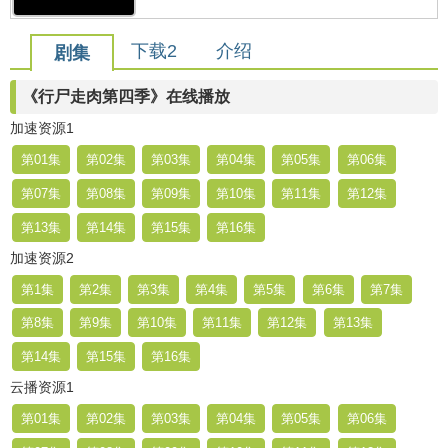
下载2
介绍
剧集
《行尸走肉第四季》在线播放
加速资源1
第01集
第02集
第03集
第04集
第05集
第06集
第07集
第08集
第09集
第10集
第11集
第12集
第13集
第14集
第15集
第16集
加速资源2
第1集
第2集
第3集
第4集
第5集
第6集
第7集
第8集
第9集
第10集
第11集
第12集
第13集
第14集
第15集
第16集
云播资源1
第01集
第02集
第03集
第04集
第05集
第06集