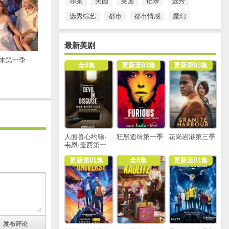
罪案
美国
英国
记录
选秀
选秀综艺
都市
都市情感
魔幻
最新美剧
末第一季
全8集
更新至03集
更新第03集
人面兽心约翰·
狂怒追缉第一季
花岗岩港第三季
韦恩·盖西第一
季
更新第01集
全8集
更新至01集