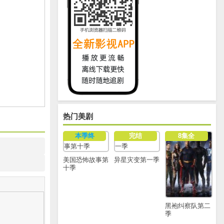
热门美剧
本季终
完结
8集全
美国恐怖故事第
异星灾变第一季
十季
黑袍纠察队第二
季