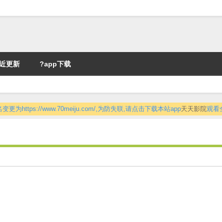
近更新
?app下载
更为https://www.70meiju.com/,为防失联,请点击下载本站app
天天影院
观看