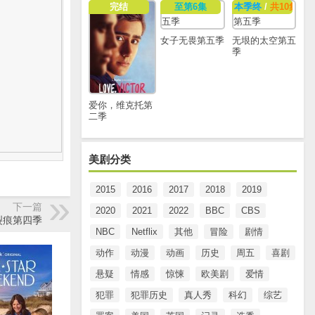
完结
至第6集
本季终
/
共10集
女子无畏第五季
无垠的太空第五
季
爱你，维克托第
二季
美剧分类
2015
2016
2017
2018
2019
下一篇
2020
2021
2022
BBC
CBS
裂痕第四季
NBC
Netflix
其他
冒险
剧情
动作
动漫
动画
历史
周五
喜剧
悬疑
情感
惊悚
欧美剧
爱情
犯罪
犯罪历史
真人秀
科幻
综艺