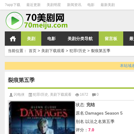
?app下载
最近更新
美剧明星
新闻资讯
电影
最新美剧
美剧
电影
美剧分类导航
留言板
最
当前位置：
首页
>
美剧下载观看
>
犯罪/历史
>
裂痕第五季
本站域名变
裂痕第五季
闪电侠
犯罪/历史
,
美剧下载观看
1672
0
状态:
完结
原名:Damages Season 5
别名:以法之名第五季
评分：
7.0