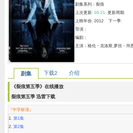
剧集系列：裂痕
上次更新:
03-21
更新周期:
上映年份: 2012 下一季:
导演：
编剧：
主演：格伦・克洛斯,萝丝・拜
下载2
介绍
剧集
《裂痕第五季》在线播放
裂痕第五季 迅雷下载
『中字标清』
第1集
第2集