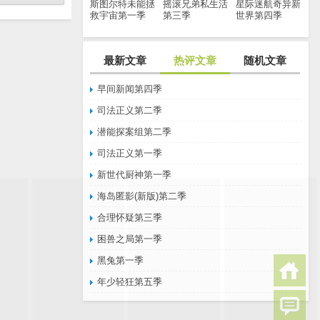
斯图尔特未能拯
摇滚兄弟私生活
星际迷航奇异新
救宇宙第一季
第三季
世界第四季
最新文章
热评文章
随机文章
早间新闻第四季
司法正义第二季
潜能探案组第二季
司法正义第一季
新世代厨神第一季
海岛匿影(新版)第二季
合理怀疑第三季
困兽之局第一季
黑兔第一季
年少轻狂第五季