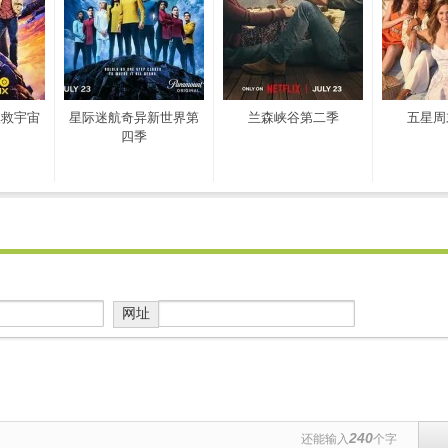
拯救宇宙
星际迷航奇异新世界第
兰森峡谷第二季
五星周
四季
网址
240
还能输入
个字