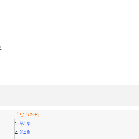
恩
『无字720P』
第1集
第2集