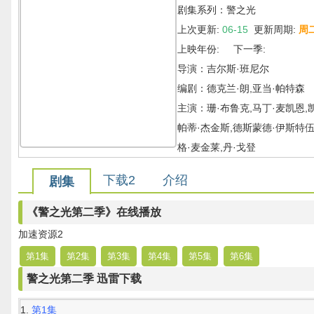
剧集系列：警之光
上次更新:
06-15
更新周期:
周
上映年份: 下一季:
导演：吉尔斯·班尼尔
编剧：德克兰·朗,亚当·帕特森
主演：珊·布鲁克,马丁·麦凯恩,
帕蒂·杰金斯,德斯蒙德·伊斯特伍
格·麦金莱,丹·戈登
下载2
介绍
剧集
《警之光第二季》在线播放
加速资源2
第1集
第2集
第3集
第4集
第5集
第6集
警之光第二季 迅雷下载
第1集