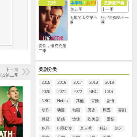
完结
本季终
/
共10集
更新至25集
无垠的太空第五
行尸走肉第十一
季
季
爱你，维克托第
二季
美剧分类
下一篇
怪谈第二季
2015
2016
2017
2018
2019
2020
2021
2022
BBC
CBS
NBC
Netflix
其他
冒险
剧情
动作
动漫
动画
历史
周五
喜剧
悬疑
情感
惊悚
欧美剧
爱情
犯罪
犯罪历史
真人秀
科幻
综艺