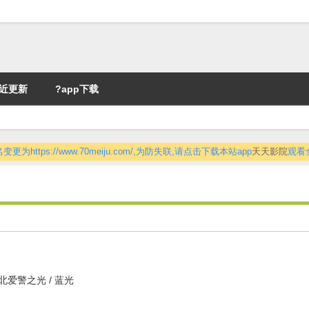
近更新
?app下载
更为https://www.70meiju.com/,为防失联,请点击下载本站app
天天影院
观看
 北爱警之光 / 蓝光