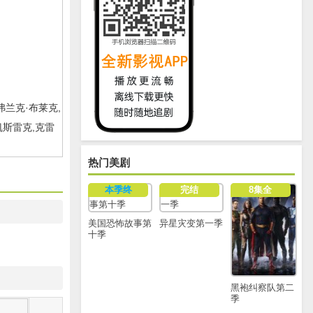
弗兰克·布莱克,
凯斯雷克,克雷
热门美剧
本季终
完结
8集全
美国恐怖故事第
异星灾变第一季
十季
黑袍纠察队第二
季