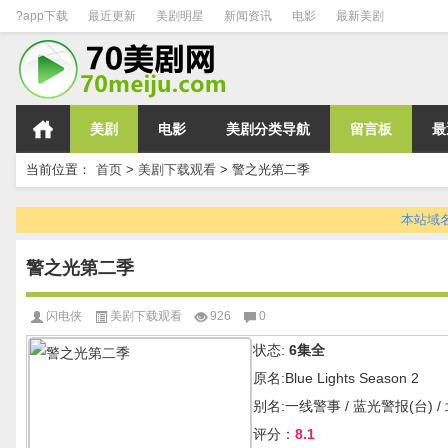
?app下载
最近更新
美剧明星
新闻资讯
电影
最新美剧
美剧
电影
美剧分类导航
留言板
最
当前位置：
首页
>
美剧下载观看
>
警之光第二季
本站域名变
警之光第二季
闪电侠
美剧下载观看
926
0
状态:
6集全
原名:Blue Lights Season 2
别名:一线警事 / 蓝光警报(台) /
评分：
8.1