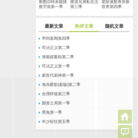
斯图尔特未能拯
摇滚兄弟私生活
星际迷航奇异新
救宇宙第一季
第三季
世界第四季
最新文章
热评文章
随机文章
早间新闻第四季
司法正义第二季
潜能探案组第二季
司法正义第一季
新世代厨神第一季
海岛匿影(新版)第二季
合理怀疑第三季
困兽之局第一季
黑兔第一季
年少轻狂第五季