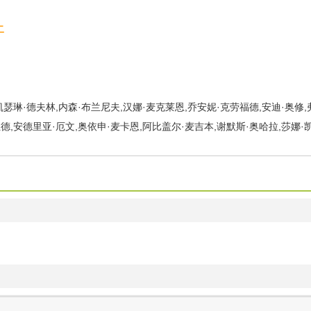
二
凯瑟琳·德夫林,内森·布兰尼夫,汉娜·麦克莱恩,乔安妮·克劳福德,安迪·奥修,
德,安德里亚·厄文,奥依申·麦卡恩,阿比盖尔·麦吉本,谢默斯·奥哈拉,莎娜·