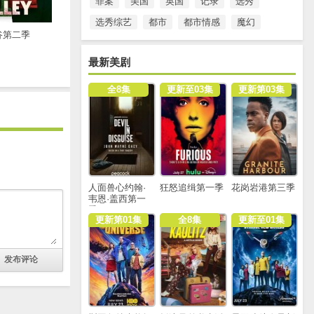
罪案
美国
英国
记录
选秀
选秀综艺
都市
都市情感
魔幻
谷第二季
最新美剧
全8集
更新至03集
更新第03集
人面兽心约翰·
狂怒追缉第一季
花岗岩港第三季
韦恩·盖西第一
季
更新第01集
全8集
更新至01集