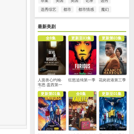
罪案
美国
英国
记录
选秀
选秀综艺
都市
都市情感
魔幻
最新美剧
全8集
更新至03集
更新第03集
人面兽心约翰·
狂怒追缉第一季
花岗岩港第三季
韦恩·盖西第一
季
更新第01集
全8集
更新至01集