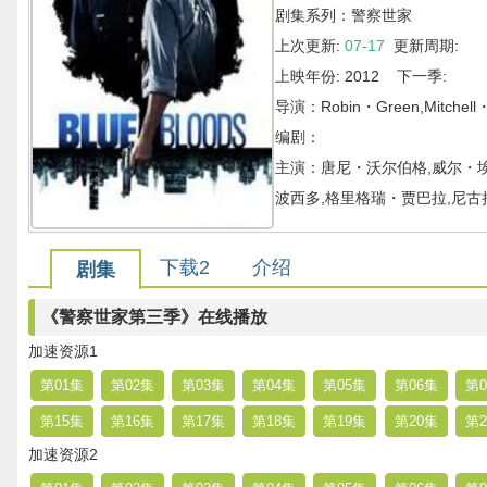
剧集系列：警察世家
上次更新:
07-17
更新周期:
上映年份: 2012 下一季:
导演：Robin・Green,Mitchell・
编剧：
主演：唐尼・沃尔伯格,威尔・埃
波西多,格里格瑞・贾巴拉,尼古拉斯・特
下载2
介绍
剧集
《警察世家第三季》在线播放
加速资源1
第01集
第02集
第03集
第04集
第05集
第06集
第0
第15集
第16集
第17集
第18集
第19集
第20集
第2
加速资源2