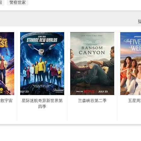
国
警察世家
拯救宇宙
星际迷航奇异新世界第
兰森峡谷第二季
五星周
四季