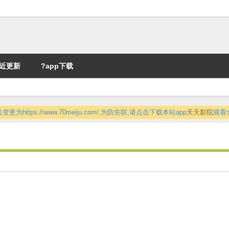
近更新
?app下载
更为https://www.70meiju.com/,为防失联,请点击下载本站app
天天影院
观看