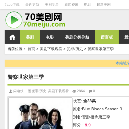
?app下载
最近更新
美剧明星
新闻资讯
电影
最新美剧
美剧
电影
美剧分类导航
留言板
最
当前位置：
首页
>
美剧下载观看
>
犯罪/历史
>
警察世家第三季
本站域名变
警察世家第三季
闪电侠
犯罪/历史
,
美剧下载观看
2864
0
状态:
全23集
原名:Blue.Bloods Season 3
别名:警脉相承第三季
评分：
9.9