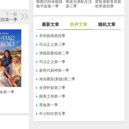
斯图尔特未能拯
摇滚兄弟私生活
星际迷航奇异新
救宇宙第一季
第三季
世界第四季
下一篇
疑踪第一季
最新文章
热评文章
随机文章
早间新闻第四季
司法正义第二季
潜能探案组第二季
司法正义第一季
新世代厨神第一季
海岛匿影(新版)第二季
合理怀疑第三季
末第一季
困兽之局第一季
黑兔第一季
年少轻狂第五季