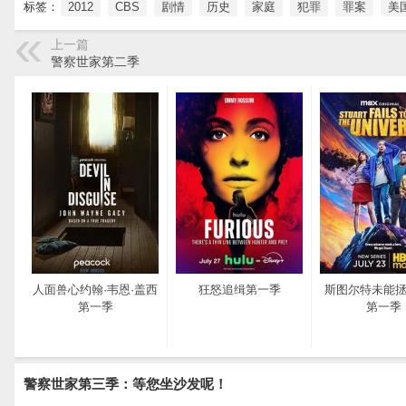
标签：
2012
CBS
剧情
历史
家庭
犯罪
罪案
美
上一篇
警察世家第二季
人面兽心约翰·韦恩·盖西
狂怒追缉第一季
斯图尔特未能
第一季
第一季
警察世家第三季：等您坐沙发呢！