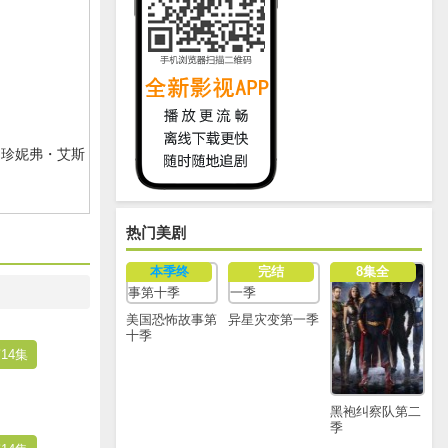
,珍妮弗・艾斯
热门美剧
本季终
完结
8集全
美国恐怖故事第
异星灾变第一季
十季
14集
黑袍纠察队第二
季