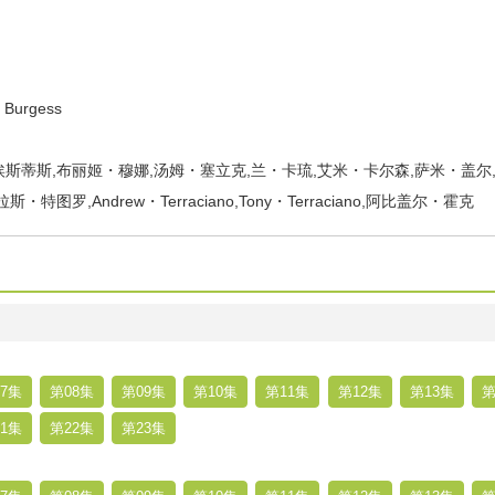
Burgess
斯蒂斯,布丽姬・穆娜,汤姆・塞立克,兰・卡琉,艾米・卡尔森,萨米・盖尔
图罗,Andrew・Terraciano,Tony・Terraciano,阿比盖尔・霍克
7集
第08集
第09集
第10集
第11集
第12集
第13集
第
1集
第22集
第23集