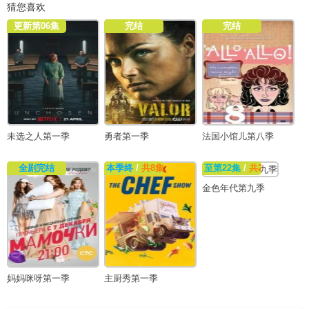
猜您喜欢
更新第06集
完结
完结
未选之人第一季
勇者第一季
法国小馆儿第八季
全剧完结
本季终
/
共8集
至第22集
/
共22集
金色年代第九季
妈妈咪呀第一季
主厨秀第一季