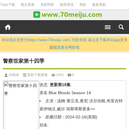
?app下载
最近更新
美剧明星
新闻资讯
电影
最新美剧
本站域名变更为https://www.70meiju.com/,为防失联,请点击下载本站app
天天
影院
观看全网影视
警察世家第十四季
闪电侠
美剧下载观看
1401
0
状态:
更新第18集
原名:Blue Bloods Season 14
主演：
汤姆·塞立克,唐尼·沃尔伯格,布里吉特·
莫伊纳汉,威尔·埃斯蒂斯
更多>>
首播日期：
2024-02-16(美国)
别名: