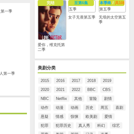
完结
至第6集
本季终
/
共10集
女子无畏第五季
无垠的太空第五
季
爱你，维克托第
二季
美剧分类
人第一季
2015
2016
2017
2018
2019
2020
2021
2022
BBC
CBS
NBC
Netflix
其他
冒险
剧情
动作
动漫
动画
历史
周五
喜剧
悬疑
情感
惊悚
欧美剧
爱情
犯罪
犯罪历史
真人秀
科幻
综艺