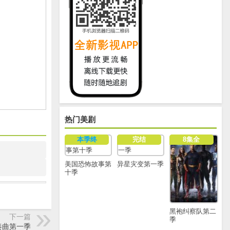
热门美剧
本季终
完结
8集全
美国恐怖故事第
异星灾变第一季
十季
黑袍纠察队第二
下一篇
季
奏曲第一季