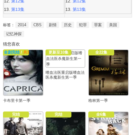
第12集
第12集
第13集
第13集
标签：
2014
CBS
剧情
历史
犯罪
罪案
美国
记忆神探
猜您喜欢
全剧完结
/
共18集
更新至10集
全22集
嗜血法医重启版嗜血法
医杀魔新生第一季
卡布里卡第一季
格林第一季
完结
完结
全6集