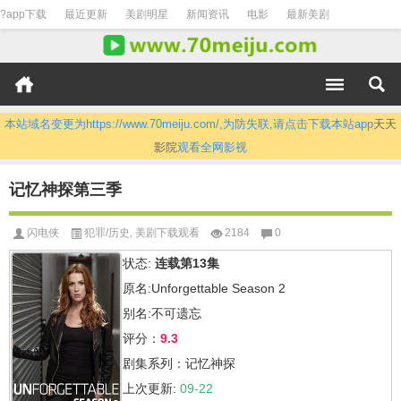
?app下载
最近更新
美剧明星
新闻资讯
电影
最新美剧
本站域名变更为https://www.70meiju.com/,为防失联,请点击下载本站app
天天
影院
观看全网影视
记忆神探第三季
闪电侠
犯罪/历史
,
美剧下载观看
2184
0
状态:
连载第13集
原名:Unforgettable Season 2
别名:不可遗忘
评分：
9.3
剧集系列：记忆神探
上次更新:
09-22