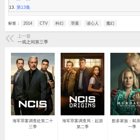
第13集
标签：
2014
CTV
科幻
罪案
读心人
魔幻
上一篇
一戏之间第三季
海军罪案调查处第二十
海军罪案调查局：起源
默多家族：弑
三季
第二季
一季