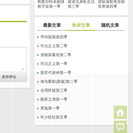
斯图尔特未能拯
摇滚兄弟私生活
星际迷航奇异新
救宇宙第一季
第三季
世界第四季
最新文章
热评文章
随机文章
早间新闻第四季
司法正义第二季
潜能探案组第二季
司法正义第一季
新世代厨神第一季
海岛匿影(新版)第二季
合理怀疑第三季
困兽之局第一季
黑兔第一季
年少轻狂第五季