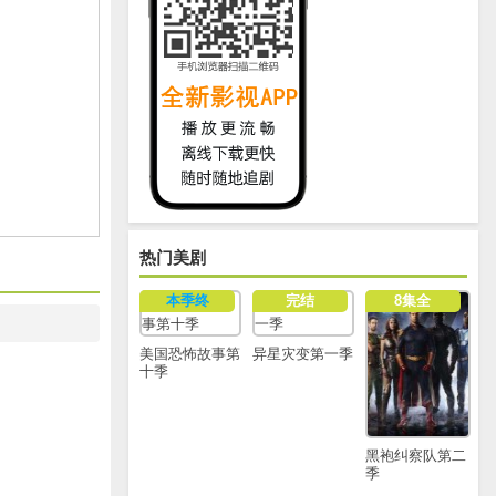
热门美剧
本季终
完结
8集全
美国恐怖故事第
异星灾变第一季
十季
黑袍纠察队第二
季