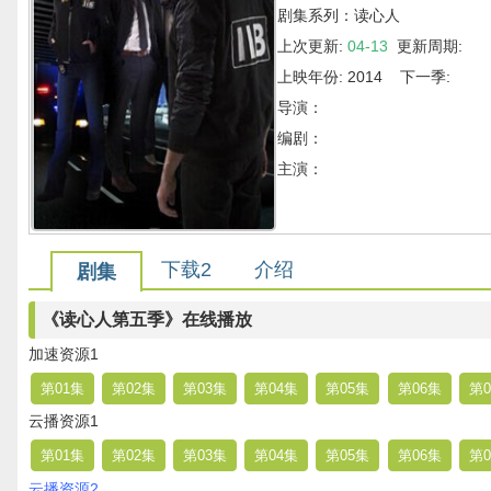
剧集系列：读心人
上次更新:
04-13
更新周期:
上映年份: 2014 下一季:
导演：
编剧：
主演：
下载2
介绍
剧集
《读心人第五季》在线播放
加速资源1
第01集
第02集
第03集
第04集
第05集
第06集
第0
云播资源1
第01集
第02集
第03集
第04集
第05集
第06集
第0
云播资源2