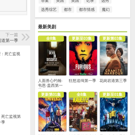
罪案
美国
英国
记录
选秀
选秀综艺
都市
都市情感
魔幻
最新美剧
下一篇
全8集
更新至03集
更新第03集
间道第一季
人面兽心约翰·
狂怒追缉第一季
花岗岩港第三季
韦恩·盖西第一
季
更新第01集
全8集
更新至01集
：死亡监视第
一季