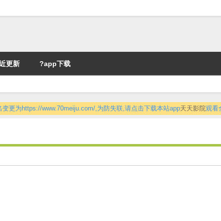
近更新
?app下载
更为https://www.70meiju.com/,为防失联,请点击下载本站app
天天影院
观看