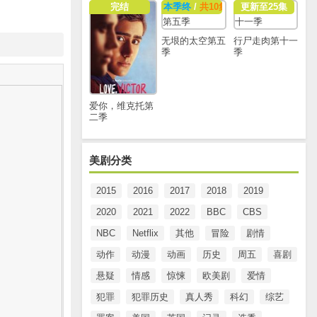
完结
本季终
/
共10集
更新至25集
无垠的太空第五
行尸走肉第十一
季
季
爱你，维克托第
二季
美剧分类
2015
2016
2017
2018
2019
2020
2021
2022
BBC
CBS
NBC
Netflix
其他
冒险
剧情
动作
动漫
动画
历史
周五
喜剧
悬疑
情感
惊悚
欧美剧
爱情
犯罪
犯罪历史
真人秀
科幻
综艺