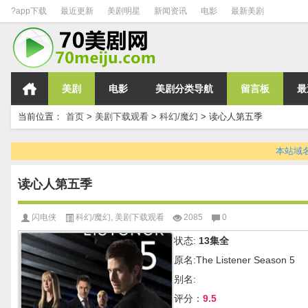
?app下载
最近更新
美剧明星
新闻资讯
电影
最新美剧
美剧
电影
美剧分类导航
留言板
最
当前位置：
首页
>
美剧下载观看
>
科幻/魔幻
>
读心人第五季
本站域名变
读心人第五季
闪电侠
科幻/魔幻
,
美剧下载观看
2085
0
状态:
13集全
原名:The Listener Season 5
别名:
评分：
9.5