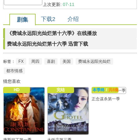
上次更新:
07-11
下载2
介绍
剧集
《费城永远阳光灿烂第十六季》在线播放
费城永远阳光灿烂第十六季 迅雷下载
标签：
FX
周四
喜剧
美国
费城永远阳光灿烂
都市情感
猜您喜欢
HD
完结
本季终
/
共8集
正念谋杀第一季
康斯坦丁第一季
大饭店第三季