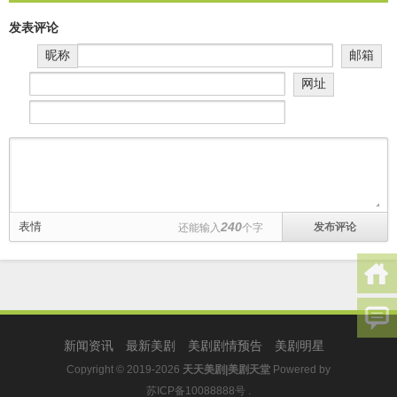
发表评论
昵称
邮箱
网址
表情
240
还能输入
个字
新闻资讯
最新美剧
美剧剧情预告
美剧明星
Copyright © 2019-2026
天天美剧|美剧天堂
Powered by
苏ICP备10088888号
.