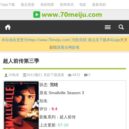
?app下载
最近更新
美剧明星
新闻资讯
电影
最新美剧
本站域名变更为https://www.70meiju.com/,为防失联,请点击下载本站app
天天
影院
观看全网影视
超人前传第三季
闪电侠
科幻/魔幻
,
美剧下载观看
4832
0
状态:
完结
原名:Smallville Season 3
别名:
评分：
9.4
剧集系列：超人前传
上次更新:
07-10