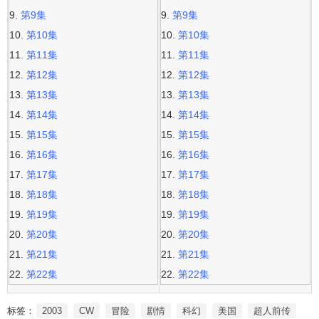
第9集
第9集
第10集
第10集
第11集
第11集
第12集
第12集
第13集
第13集
第14集
第14集
第15集
第15集
第16集
第16集
第17集
第17集
第18集
第18集
第19集
第19集
第20集
第20集
第21集
第21集
第22集
第22集
标签：
2003
CW
冒险
剧情
科幻
美国
超人前传