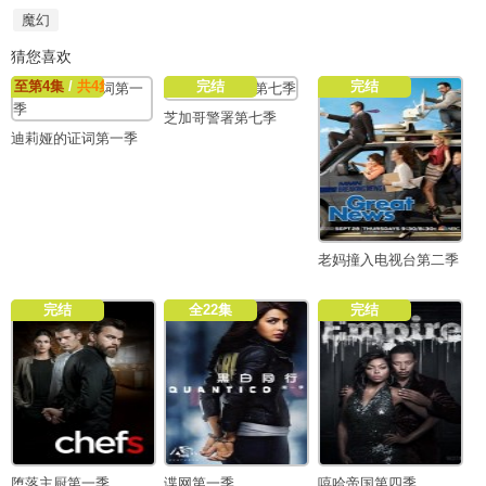
魔幻
猜您喜欢
至第4集
/
共4集
完结
完结
芝加哥警署第七季
迪莉娅的证词第一季
老妈撞入电视台第二季
完结
全22集
完结
堕落主厨第一季
谍网第一季
嘻哈帝国第四季