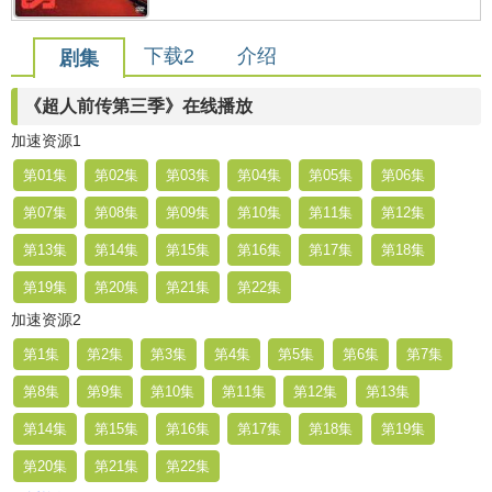
下载2
介绍
剧集
《超人前传第三季》在线播放
加速资源1
第01集
第02集
第03集
第04集
第05集
第06集
第07集
第08集
第09集
第10集
第11集
第12集
第13集
第14集
第15集
第16集
第17集
第18集
第19集
第20集
第21集
第22集
加速资源2
第1集
第2集
第3集
第4集
第5集
第6集
第7集
第8集
第9集
第10集
第11集
第12集
第13集
第14集
第15集
第16集
第17集
第18集
第19集
第20集
第21集
第22集