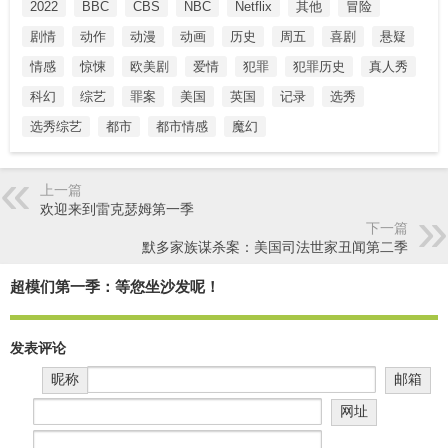
2022
BBC
CBS
NBC
Netflix
其他
冒险
剧情
动作
动漫
动画
历史
周五
喜剧
悬疑
情感
惊悚
欧美剧
爱情
犯罪
犯罪历史
真人秀
科幻
综艺
罪案
美国
英国
记录
选秀
选秀综艺
都市
都市情感
魔幻
上一篇
欢迎来到雷克瑟姆第一季
下一篇
默多家族谋杀案：美国司法世家丑闻第二季
超模们第一季：等您坐沙发呢！
发表评论
昵称
邮箱
网址