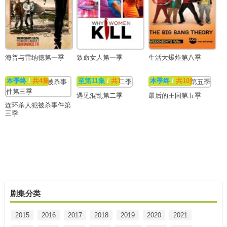
海普与雷纳德第一季
致命女人第一季
生活大爆炸第八季
本季终
/
共4集
至第11集
/
共19集
【停播，归期待定】
本季终
/
共10集
遇见混乱第二季
最后的王国第五季
连环杀人犯被杀事件第
三季
剧集分类
2015
2016
2017
2018
2019
2020
2021