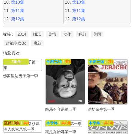
第10集
第10集
第11集
第11集
第12集
第12集
标签：
2014
NBC
剧情
动作
科幻
美国
超能少女Bo
魔幻
猜您喜欢
7集全
全剧完结
/
共8集
全剧完结
/
共22集
佛罗里达男子第一季
路易不容易第五季
浩劫余生第一季
至第10集
/
共10集
本季终
/
共6集
本季终
/
共14集
我是乔治娜第一季