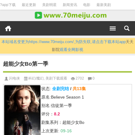
?app下载
最近更新
美剧明星
新闻资讯
电影
最新美剧
本站域名变更为https://www.70meiju.com/,为防失联,请点击下载本站app
天天
影院
观看全网影视
超能少女Bo第一季
闪电侠
科幻/魔幻
,
美剧下载观看
2702
0
状态:
全剧完结
/
共13集
原名:Believe Season 1
别名:信徒第一季
评分：
8.2
剧集系列：超能少女Bo
上次更新:
09-16