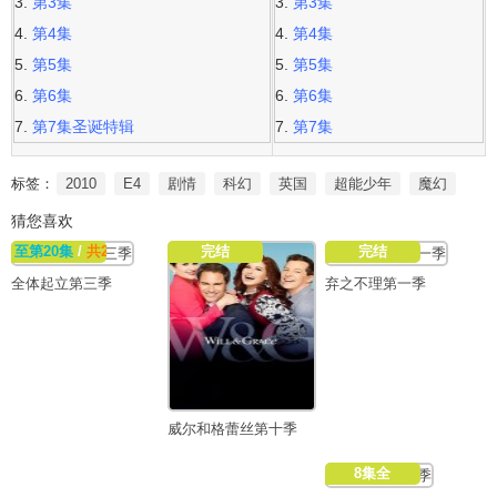
第3集
第3集
第4集
第4集
第5集
第5集
第6集
第6集
第7集圣诞特辑
第7集
标签：
2010
E4
剧情
科幻
英国
超能少年
魔幻
猜您喜欢
至第20集
/
共20集
完结
完结
全体起立第三季
弃之不理第一季
威尔和格蕾丝第十季
8集全