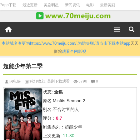
?app下载
最近更新
美剧明星
新闻资讯
电影
最新美剧
本站域名变更为https://www.70meiju.com/,为防失联,请点击下载本站app
天天
影院
观看全网影视
超能少年第二季
闪电侠
科幻/魔幻
,
美剧下载观看
3790
0
状态:
全集
原名:Misfits Season 2
别名:不合时宜的人
评分：
8.7
剧集系列：超能少年
上次更新:
11-30