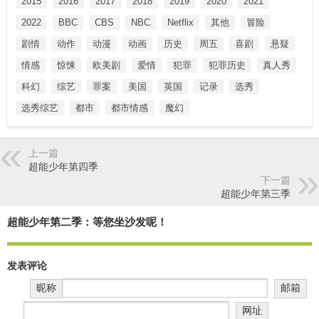
2015
2016
2017
2018
2019
2020
2021
2022
BBC
CBS
NBC
Netflix
其他
冒险
剧情
动作
动漫
动画
历史
周五
喜剧
悬疑
情感
惊悚
欧美剧
爱情
犯罪
犯罪历史
真人秀
科幻
综艺
罪案
美国
英国
记录
选秀
选秀综艺
都市
都市情感
魔幻
上一篇
超能少年第四季
下一篇
超能少年第三季
超能少年第二季：等您坐沙发呢！
发表评论
昵称
邮箱
网址