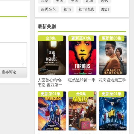
罪案
美国
英国
记录
选秀
选秀综艺
都市
都市情感
魔幻
最新美剧
全8集
更新至03集
更新第03集
人面兽心约翰·
狂怒追缉第一季
花岗岩港第三季
韦恩·盖西第一
季
更新第01集
全8集
更新至01集