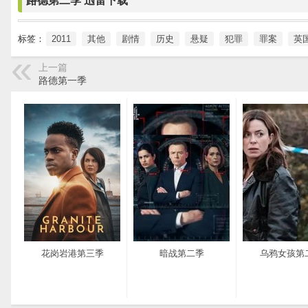
路德第二季 迅雷下载
标签：
2011
其他
剧情
历史
悬疑
犯罪
罪案
英
上一篇
路德第一季
花岗岩港第三季
暗战第二季
乌鸦女孩第