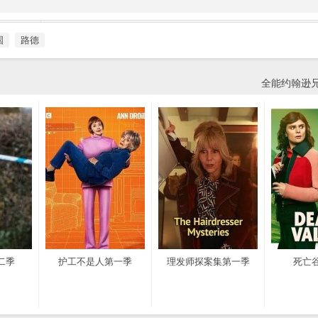
国
路德
全能约翰逊
二季
护工不是人第一季
理发师探案集第一季
死亡