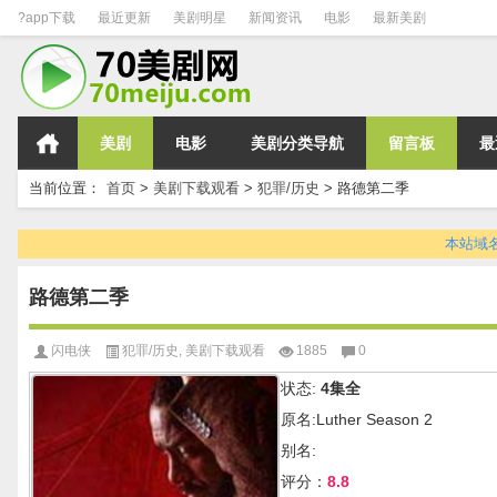
?app下载
最近更新
美剧明星
新闻资讯
电影
最新美剧
美剧
电影
美剧分类导航
留言板
最
当前位置：
首页
>
美剧下载观看
>
犯罪/历史
>
路德第二季
本站域名变
路德第二季
闪电侠
犯罪/历史
,
美剧下载观看
1885
0
状态:
4集全
原名:Luther Season 2
别名:
评分：
8.8