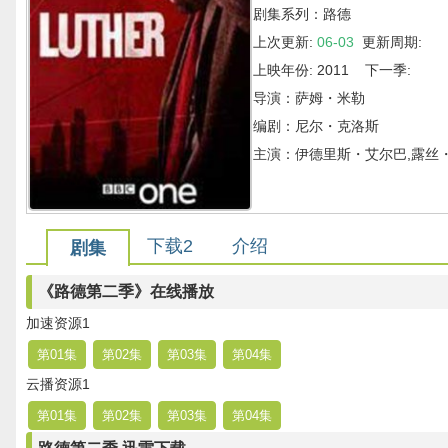
剧集系列：路德
上次更新:
06-03
更新周期:
上映年份: 2011 下一季:
导演：萨姆・米勒
编剧：尼尔・克洛斯
主演：伊德里斯・艾尔巴,露丝・
下载2
介绍
剧集
《路德第二季》在线播放
加速资源1
第01集
第02集
第03集
第04集
云播资源1
第01集
第02集
第03集
第04集