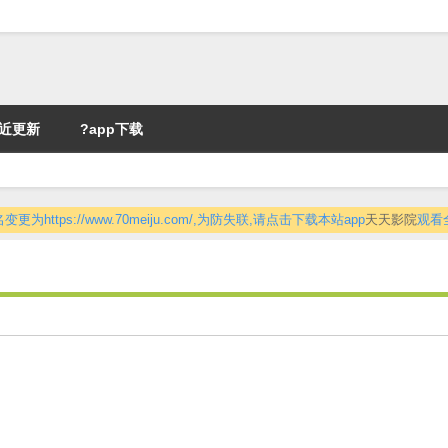
近更新
?app下载
更为https://www.70meiju.com/,为防失联,请点击下载本站app
天天影院
观看