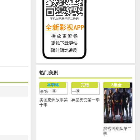
热门美剧
本季终
完结
8集全
美国恐怖故事第
异星灾变第一季
十季
黑袍纠察队第二
季