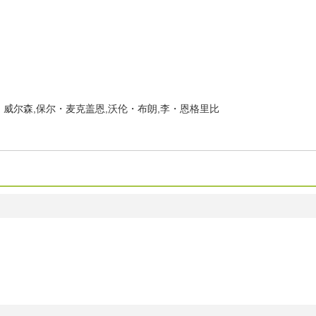
威尔森,保尔・麦克盖恩,沃伦・布朗,李・恩格里比