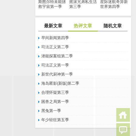
斯图尔特未能拯
摇滚兄弟私生活
星际迷航奇异新
救宇宙第一季
第三季
世界第四季
最新文章
热评文章
随机文章
早间新闻第四季
司法正义第二季
潜能探案组第二季
司法正义第一季
新世代厨神第一季
海岛匿影(新版)第二季
合理怀疑第三季
困兽之局第一季
黑兔第一季
年少轻狂第五季