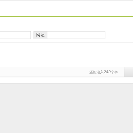
网址
240
还能输入
个字