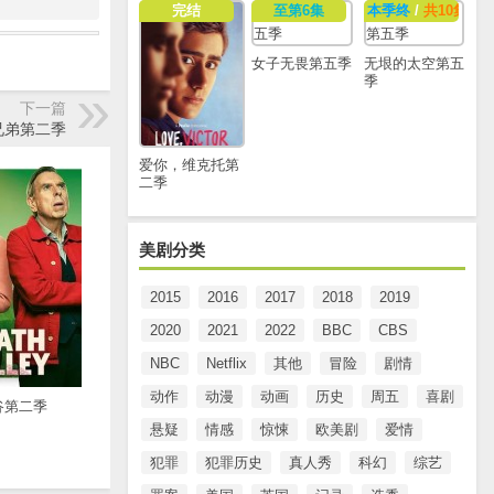
完结
至第6集
本季终
/
共10集
女子无畏第五季
无垠的太空第五
季
下一篇
兄弟第二季
爱你，维克托第
二季
美剧分类
2015
2016
2017
2018
2019
2020
2021
2022
BBC
CBS
NBC
Netflix
其他
冒险
剧情
动作
动漫
动画
历史
周五
喜剧
谷第二季
悬疑
情感
惊悚
欧美剧
爱情
犯罪
犯罪历史
真人秀
科幻
综艺