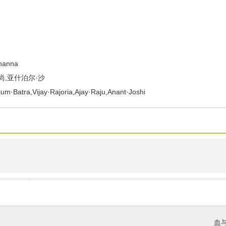
hanna
基尚,亚什泊尔·沙
jum·Batra,Vijay·Rajoria,Ajay·Raju,Anant·Joshi
血