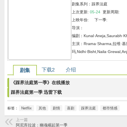
剧集系列：踩界法庭
上次更新:
05-24
更新周期:
上映年份: 下一季:
导演：
编剧：Kunal·Aneja,Saurabh·K
主演：Rrama·Sharma,拉维·
玛,Nidhi·Bisht,Naila·Grewal,An
下载2
介绍
剧集
《踩界法庭第一季》在线播放
踩界法庭第一季 迅雷下载
标签：
Netflix
其他
剧情
喜剧
踩界法庭
都市情感
上一篇
阿尼库拉波：幽魂崛起第一季