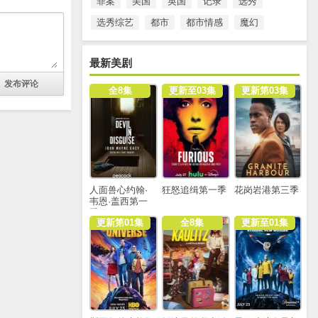
罪案
美国
英国
记录
选秀
选秀综艺
都市
都市情感
魔幻
最新美剧
全8集
更新至03集
更新第03集
人面兽心约翰·
狂怒追缉第一季
花岗岩港第三季
韦恩·盖西第一
季
更新第01集
全8集
更新至01集