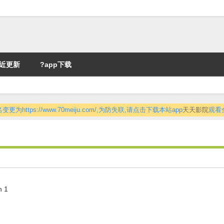
近更新
?app下载
更为https://www.70meiju.com/,为防失联,请点击下载本站app
天天影院
观看
n 1