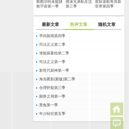
斯图尔特未能拯
摇滚兄弟私生活
星际迷航奇异新
救宇宙第一季
第三季
世界第四季
最新文章
热评文章
随机文章
早间新闻第四季
司法正义第二季
潜能探案组第二季
司法正义第一季
新世代厨神第一季
海岛匿影(新版)第二季
合理怀疑第三季
困兽之局第一季
黑兔第一季
年少轻狂第五季