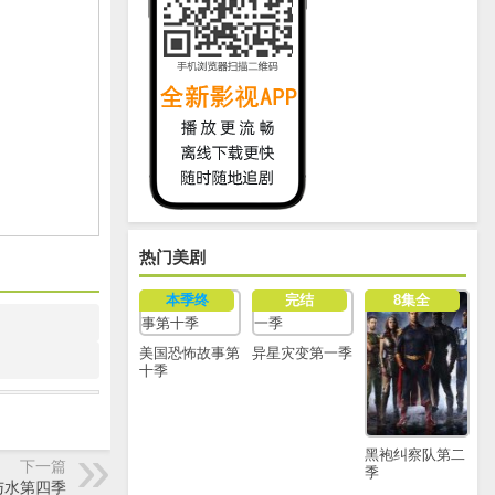
热门美剧
本季终
完结
8集全
美国恐怖故事第
异星灾变第一季
十季
黑袍纠察队第二
下一篇
季
与水第四季