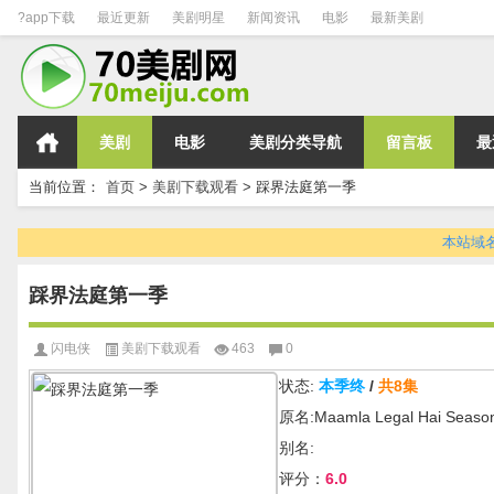
?app下载
最近更新
美剧明星
新闻资讯
电影
最新美剧
美剧
电影
美剧分类导航
留言板
最
当前位置：
首页
>
美剧下载观看
>
踩界法庭第一季
本站域名变
踩界法庭第一季
闪电侠
美剧下载观看
463
0
状态:
本季终
/
共8集
原名:Maamla Legal Hai Seaso
别名:
评分：
6.0