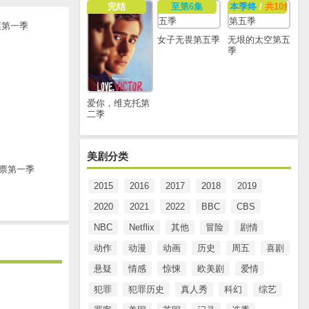
完结
至第6集
本季终
/
共10集
女子无畏第五季
无垠的太空第五
季
爱你，维克托第
二季
美剧分类
票第一季
2015
2016
2017
2018
2019
2020
2021
2022
BBC
CBS
NBC
Netflix
其他
冒险
剧情
动作
动漫
动画
历史
周五
喜剧
悬疑
情感
惊悚
欧美剧
爱情
犯罪
犯罪历史
真人秀
科幻
综艺