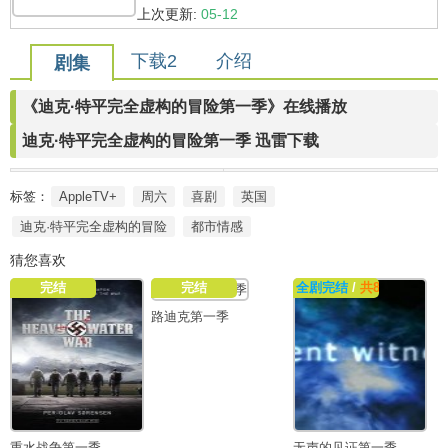
上次更新:
05-12
下载2
介绍
剧集
《迪克·特平完全虚构的冒险第一季》在线播放
迪克·特平完全虚构的冒险第一季 迅雷下载
标签：
AppleTV+
周六
喜剧
英国
迪克·特平完全虚构的冒险
都市情感
猜您喜欢
完结
完结
全剧完结
/
共8集
路迪克第一季
重水战争第一季
无声的见证第一季