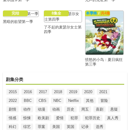
完结
8集全
本季终
/
共4集
黑暗的欲望第一季
了不起的麦瑟尔女士第
四季
愤怒的小鸟：夏日疯狂
第三季
剧集分类
2015
2016
2017
2018
2019
2020
2021
2022
BBC
CBS
NBC
Netflix
其他
冒险
剧情
动作
动漫
动画
历史
周五
喜剧
悬疑
情感
惊悚
欧美剧
爱情
犯罪
犯罪历史
真人秀
科幻
综艺
罪案
美国
英国
记录
选秀