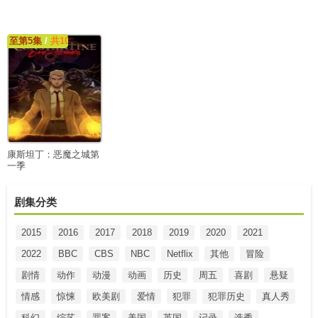
至第5集
/
共10集
【剩余集数未确定上线日期】
康斯坦丁：恶魔之城第
一季
剧集分类
2015
2016
2017
2018
2019
2020
2021
2022
BBC
CBS
NBC
Netflix
其他
冒险
剧情
动作
动漫
动画
历史
周五
喜剧
悬疑
情感
惊悚
欧美剧
爱情
犯罪
犯罪历史
真人秀
科幻
综艺
罪案
美国
英国
记录
选秀