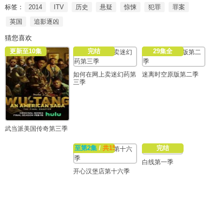
标签：
2014
ITV
历史
悬疑
惊悚
犯罪
罪案
英国
追影逐凶
猜您喜欢
更新至10集
完结
29集全
如何在网上卖迷幻药第
迷离时空原版第二季
三季
武当派美国传奇第三季
至第2集
/
共15集
完结
白线第一季
开心汉堡店第十六季