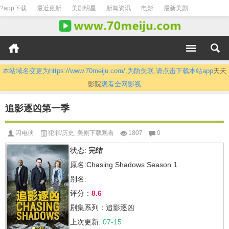
?app下载
最近更新
美剧明星
新闻资讯
电影
最新美剧
本站域名变更为https://www.70meiju.com/,为防失联,请点击下载本站app
天天
影院
观看全网影视
追影逐凶第一季
闪电侠
犯罪/历史
,
美剧下载观看
1807
0
状态:
完结
原名:Chasing Shadows Season 1
别名:
评分：
8.6
剧集系列：追影逐凶
上次更新:
07-15