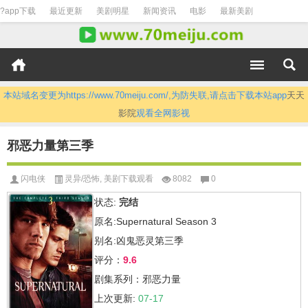
?app下载
最近更新
美剧明星
新闻资讯
电影
最新美剧
本站域名变更为https://www.70meiju.com/,为防失联,请点击下载本站app
天天
影院
观看全网影视
邪恶力量第三季
闪电侠
灵异/恐怖
,
美剧下载观看
8082
0
状态:
完结
原名:Supernatural Season 3
别名:凶鬼恶灵第三季
评分：
9.6
剧集系列：邪恶力量
上次更新:
07-17