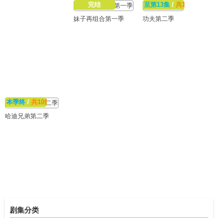
完结
至第13集
/
共13集
妹子再组合第一季
功夫第二季
本季终
/
共10集
哈迪兄弟第二季
剧集分类