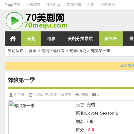
?app下载
最近更新
美剧明星
新闻资讯
电影
最新美剧
美剧
电影
美剧分类导航
留言板
最
当前位置：
首页
>
美剧下载观看
>
犯罪/历史
>
郊狼第一季
本站域名变
郊狼第一季
闪电侠
犯罪/历史
,
美剧下载观看
4008
0
状态:
完结
原名:Coyote Season 1
别名:土狼
评分：
8.0