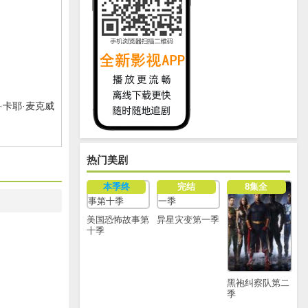
·卡耶·麦克威
热门美剧
本季终
完结
8集全
美国恐怖故事第
异星灾变第一季
十季
黑袍纠察队第二
季