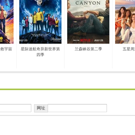
拯救宇宙
星际迷航奇异新世界第
兰森峡谷第二季
五星周
四季
网址