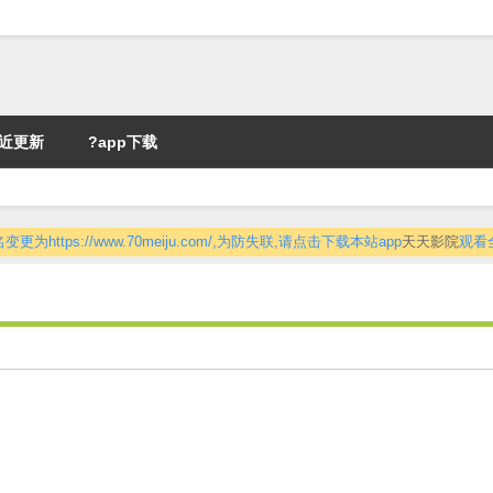
近更新
?app下载
更为https://www.70meiju.com/,为防失联,请点击下载本站app
天天影院
观看