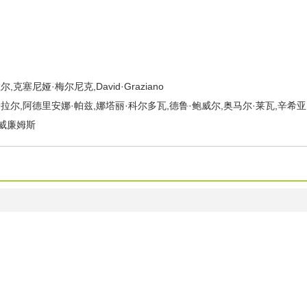
克塞尼娅·梅尔尼克,David·Graziano
拉尔,阿德里安娜·帕兹,娜塔丽·科尔多瓦,德鲁·鲍威尔,奥马尔·莱瓦,辛希亚
·威廉姆斯