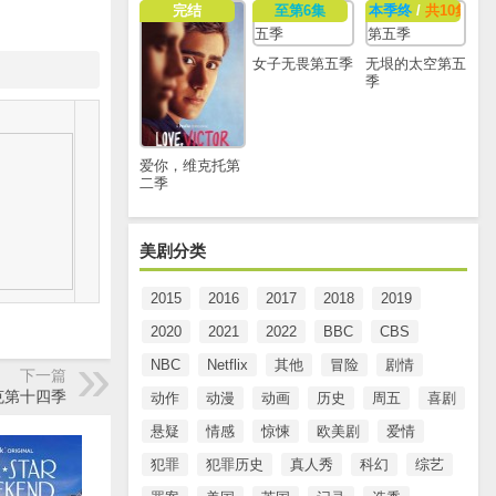
完结
至第6集
本季终
/
共10集
女子无畏第五季
无垠的太空第五
季
爱你，维克托第
二季
美剧分类
2015
2016
2017
2018
2019
2020
2021
2022
BBC
CBS
NBC
Netflix
其他
冒险
剧情
下一篇
克第十四季
动作
动漫
动画
历史
周五
喜剧
悬疑
情感
惊悚
欧美剧
爱情
犯罪
犯罪历史
真人秀
科幻
综艺