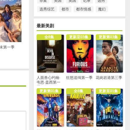
罪案
美国
英国
记录
选秀
选秀综艺
都市
都市情感
魔幻
最新美剧
全8集
更新至03集
更新第03集
末第一季
人面兽心约翰·
狂怒追缉第一季
花岗岩港第三季
韦恩·盖西第一
季
更新第01集
全8集
更新至01集