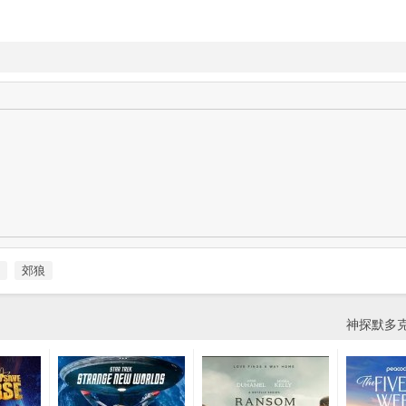
郊狼
神探默多