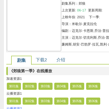
剧集系列：郊狼
上次更新:
06-17
更新周期:
上映年份: 2021 下一季:
导演：米歇尔·麦克拉伦
编剧：迈克尔·卡恩斯,乔治·普拉尔,
主演：迈克尔·切克利斯,乔治·普
廉姆斯,胡安·巴勃罗·拉瓦,凯利
下载2
介绍
剧集
《郊狼第一季》在线播放
加速资源1
第01集
第02集
第03集
第04集
第05集
第06集
云播资源1
第01集
第02集
第03集
第04集
第05集
第06集
云播资源2