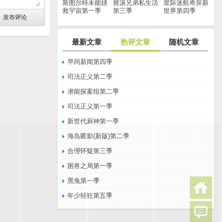
斯图尔特未能拯
摇滚兄弟私生活
星际迷航奇异新
救宇宙第一季
第三季
世界第四季
最新文章
热评文章
随机文章
早间新闻第四季
司法正义第二季
潜能探案组第二季
司法正义第一季
新世代厨神第一季
海岛匿影(新版)第二季
合理怀疑第三季
困兽之局第一季
黑兔第一季
年少轻狂第五季