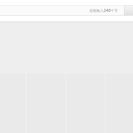
240
还能输入
个字