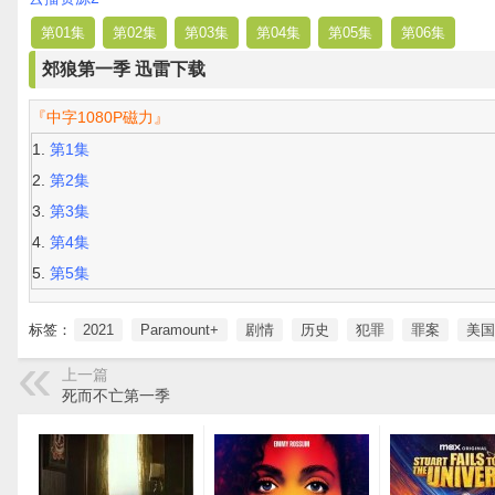
第01集
第02集
第03集
第04集
第05集
第06集
郊狼第一季 迅雷下载
『中字1080P磁力』
第1集
第2集
第3集
第4集
第5集
标签：
2021
Paramount+
剧情
历史
犯罪
罪案
美国
上一篇
死而不亡第一季