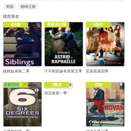
美国
都铎王朝
猜您喜欢
全6集
更新至01集
6集全
贱精姐弟第二季
子不雨双姝奇探第五季
尼基塔第四季
全剧完结
/
共13集
5集全
完结
漂流者第一季