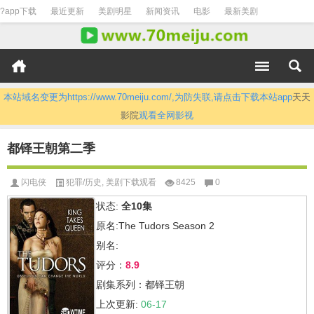
?app下载
最近更新
美剧明星
新闻资讯
电影
最新美剧
本站域名变更为https://www.70meiju.com/,为防失联,请点击下载本站app
天天
影院
观看全网影视
都铎王朝第二季
闪电侠
犯罪/历史
,
美剧下载观看
8425
0
状态:
全10集
原名:The Tudors Season 2
别名:
评分：
8.9
剧集系列：都铎王朝
上次更新:
06-17