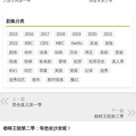
六度空间第一季
清道夫第三季
剧集分类
2015
2016
2017
2018
2019
2020
2021
2022
BBC
CBS
NBC
Netflix
其他
冒险
剧情
动作
动漫
动画
历史
周五
喜剧
悬疑
情感
惊悚
欧美剧
爱情
犯罪
犯罪历史
真人秀
科幻
综艺
罪案
美国
英国
记录
选秀
选秀综艺
都市
都市情感
魔幻
上一篇
黑色孤儿第一季
下一篇
都铎王朝第三季
都铎王朝第二季：等您坐沙发呢！