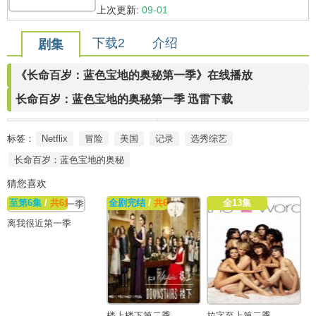
上次更新:
09-01
下载2
介绍
剧集
《长命百岁：蓝色宝地的奥秘第一季》在线播放
长命百岁：蓝色宝地的奥秘第一季 迅雷下载
标签：
Netflix
冒险
美国
记录
选秀综艺
长命百岁：蓝色宝地的奥秘
猜您喜欢
至第6集
/
共6集
全剧完结
/
共6集
全13集
离我很近第一季
楼上楼下第二季
拉字至上第二季