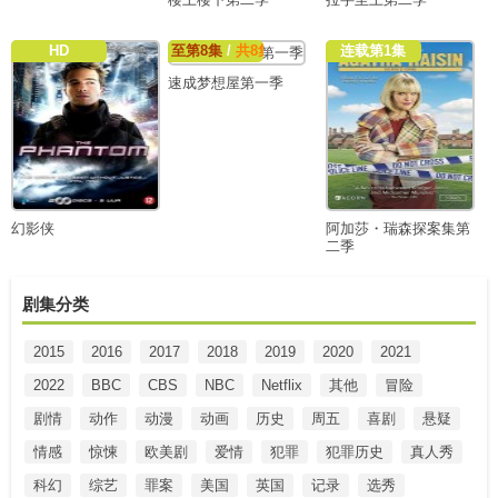
HD
至第8集
/
共8集
连载第1集
速成梦想屋第一季
幻影侠
阿加莎・瑞森探案集第
二季
剧集分类
2015
2016
2017
2018
2019
2020
2021
2022
BBC
CBS
NBC
Netflix
其他
冒险
剧情
动作
动漫
动画
历史
周五
喜剧
悬疑
情感
惊悚
欧美剧
爱情
犯罪
犯罪历史
真人秀
科幻
综艺
罪案
美国
英国
记录
选秀