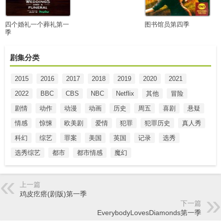
四个婚礼一个葬礼第一
图书馆员第四季
季
剧集分类
2015
2016
2017
2018
2019
2020
2021
2022
BBC
CBS
NBC
Netflix
其他
冒险
剧情
动作
动漫
动画
历史
周五
喜剧
悬疑
情感
惊悚
欧美剧
爱情
犯罪
犯罪历史
真人秀
科幻
综艺
罪案
美国
英国
记录
选秀
选秀综艺
都市
都市情感
魔幻
上一篇
鸡皮疙瘩(剧版)第一季
下一篇
EverybodyLovesDiamonds第一季