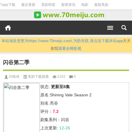
?app下载
最近更新
美剧明星
新闻资讯
电影
最新美剧
本站域名变更为https://www.70meiju.com/,为防失联,请点击下载本站app
天天
影院
观看全网影视
闪谷第二季
闪电侠
美剧下载观看
1242
0
状态:
更新至8集
原名:Shining Vale Season 2
别名:亮谷
评分：
7.2
剧集系列：闪谷
上次更新:
12-26