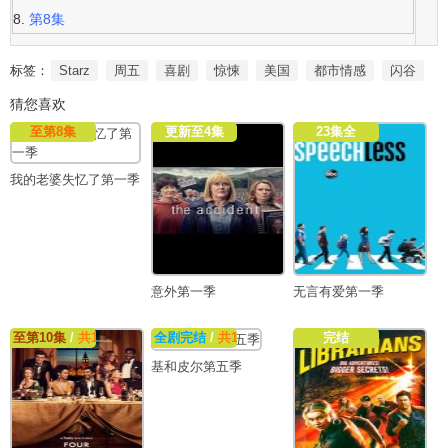
第8集
标签：
Starz
周五
喜剧
惊悚
美国
都市情感
闪谷
猜您喜欢
至第8集
更新至4集
23集全
我的老婆失忆了第一季
意外第一季
无言有爱第一季
至第10集
/
共12集
全剧完结
/
共11集
完结
基和皮尔第五季