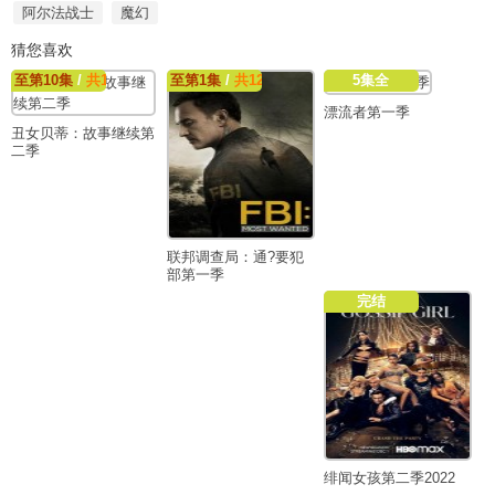
阿尔法战士
魔幻
猜您喜欢
至第10集
/
共10集
至第1集
/
共12集
5集全
漂流者第一季
丑女贝蒂：故事继续第
二季
联邦调查局：通?要犯
部第一季
完结
绯闻女孩第二季2022