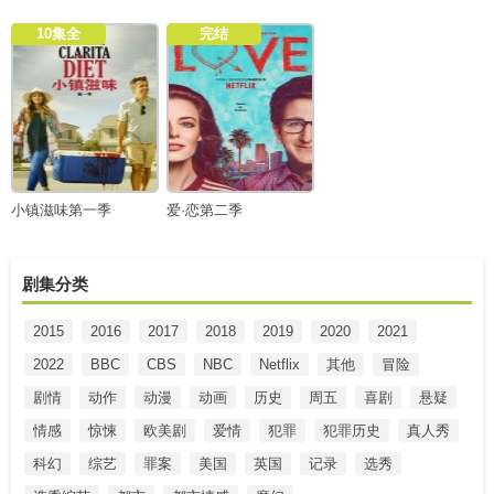
10集全
完结
小镇滋味第一季
爱·恋第二季
剧集分类
2015
2016
2017
2018
2019
2020
2021
2022
BBC
CBS
NBC
Netflix
其他
冒险
剧情
动作
动漫
动画
历史
周五
喜剧
悬疑
情感
惊悚
欧美剧
爱情
犯罪
犯罪历史
真人秀
科幻
综艺
罪案
美国
英国
记录
选秀