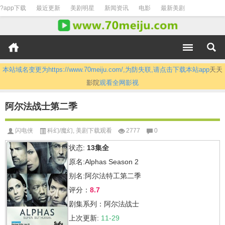
?app下载
最近更新
美剧明星
新闻资讯
电影
最新美剧
本站域名变更为https://www.70meiju.com/,为防失联,请点击下载本站app
天天
影院
观看全网影视
阿尔法战士第二季
闪电侠
科幻/魔幻
,
美剧下载观看
2777
0
状态:
13集全
原名:Alphas Season 2
别名:阿尔法特工第二季
评分：
8.7
剧集系列：阿尔法战士
上次更新:
11-29