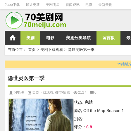
?app下载
最近更新
美剧明星
新闻资讯
电影
最新美剧
美剧
电影
美剧分类导航
留言板
最
当前位置：
首页
>
美剧下载观看
>
隐世灵医第一季
本站域名变
隐世灵医第一季
闪电侠
美剧下载观看
,
都市/情感
2127
0
状态:
完结
原名:Off the Map Season 1
别名:
评分：
6.8