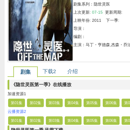
剧集系列：隐世灵医
上次更新:
07-15
更新周期:
上映年份: 2011 下一季:
导演：
编剧：
主演：马丁・亨德森,杰森・乔治,
下载2
介绍
剧集
《隐世灵医第一季》在线播放
加速资源1
第01集
第02集
第03集
第04集
第05集
第06集
第0
云播资源2
第01集
第02集
第03集
第04集
第05集
第06集
第0