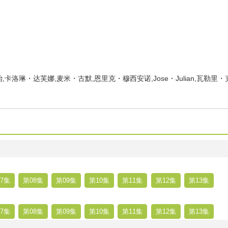
卡洛琳・达芙娜,麦米・古默,恩里克・穆西安诺,Jose・Julian,瓦勒里
7集
第08集
第09集
第10集
第11集
第12集
第13集
7集
第08集
第09集
第10集
第11集
第12集
第13集