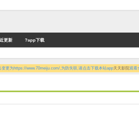
近更新
?app下载
更为https://www.70meiju.com/,为防失联,请点击下载本站app
天天影院
观看