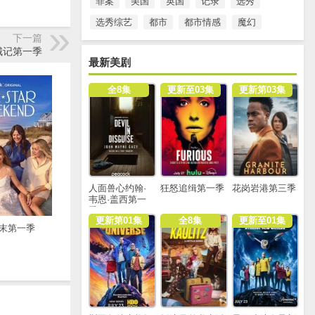
罪案
美国
英国
记录
选秀
选秀综艺
都市
都市情感
魔幻
下一篇
城记第一季
最新美剧
全8集
更新至03集
更新第03集
人面兽心约翰·
狂怒追缉第一季
花岗岩港第三季
韦恩·盖西第一
季
更新第01集
全8集
更新至01集
末第一季