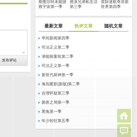
斯图尔特未能拯
摇滚兄弟私生活
星际迷航奇异新
救宇宙第一季
第三季
世界第四季
最新文章
热评文章
随机文章
早间新闻第四季
司法正义第二季
潜能探案组第二季
司法正义第一季
新世代厨神第一季
海岛匿影(新版)第二季
合理怀疑第三季
困兽之局第一季
黑兔第一季
年少轻狂第五季