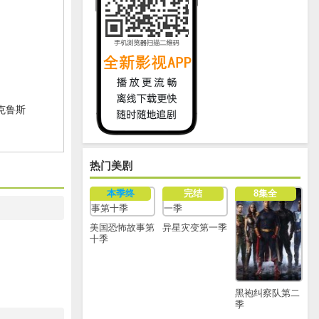
・克鲁斯
热门美剧
本季终
完结
8集全
美国恐怖故事第
异星灾变第一季
十季
黑袍纠察队第二
季