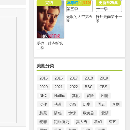
完结
本季终
/
共10集
更新至25集
无垠的太空第五
行尸走肉第十一
季
季
爱你，维克托第
二季
美剧分类
2015
2016
2017
2018
2019
2020
2021
2022
BBC
CBS
NBC
Netflix
其他
冒险
剧情
动作
动漫
动画
历史
周五
喜剧
悬疑
情感
惊悚
欧美剧
爱情
犯罪
犯罪历史
真人秀
科幻
综艺