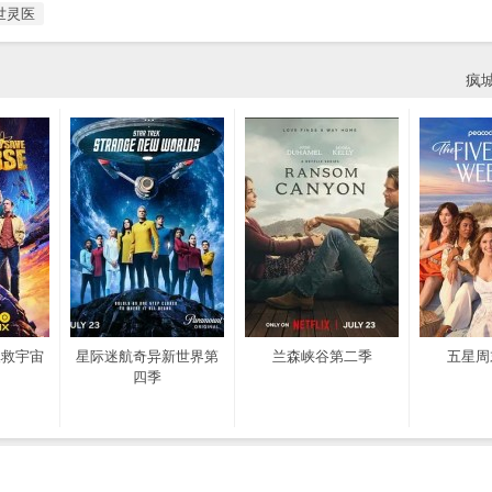
世灵医
疯
拯救宇宙
星际迷航奇异新世界第
兰森峡谷第二季
五星周
四季