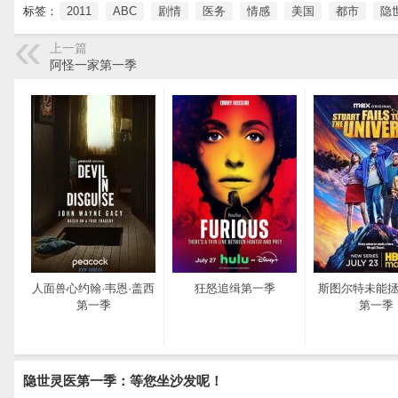
标签：
2011
ABC
剧情
医务
情感
美国
都市
隐
上一篇
阿怪一家第一季
人面兽心约翰·韦恩·盖西
狂怒追缉第一季
斯图尔特未能
第一季
第一季
隐世灵医第一季：等您坐沙发呢！