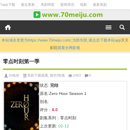
?app下载
最近更新
美剧明星
新闻资讯
电影
最新美剧
本站域名变更为https://www.70meiju.com/,为防失联,请点击下载本站app
天天
影院
观看全网影视
零点时刻第一季
闪电侠
美剧下载观看
,
都市/情感
2463
0
状态:
完结
原名:Zero Hour Season 1
别名:
评分：
6.0
剧集系列：零点时刻
上次更新:
02-12