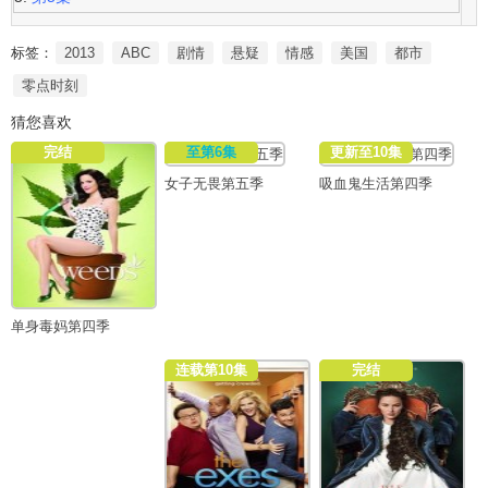
标签：
2013
ABC
剧情
悬疑
情感
美国
都市
零点时刻
猜您喜欢
完结
至第6集
更新至10集
女子无畏第五季
吸血鬼生活第四季
单身毒妈第四季
连载第10集
完结