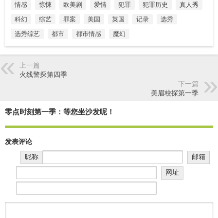
情感
惊悚
欧美剧
爱情
犯罪
犯罪历史
真人秀
科幻
综艺
罪案
美国
英国
记录
选秀
选秀综艺
都市
都市情感
魔幻
上一篇
火线警探第四季
下一篇
美眉校探第一季
零点时刻第一季：等您坐沙发呢！
发表评论
昵称
邮箱
网址