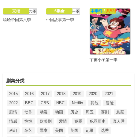
完结
6集全
本季终
/
共52集
嘻哈帝国第六季
中国故事第一季
宇宙小子第一季
剧集分类
2015
2016
2017
2018
2019
2020
2021
2022
BBC
CBS
NBC
Netflix
其他
冒险
剧情
动作
动漫
动画
历史
周五
喜剧
悬疑
情感
惊悚
欧美剧
爱情
犯罪
犯罪历史
真人秀
科幻
综艺
罪案
美国
英国
记录
选秀