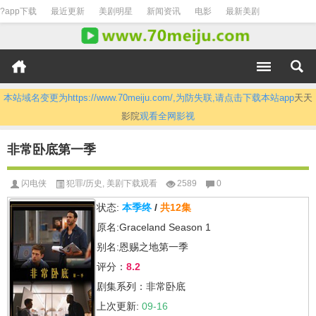
?app下载
最近更新
美剧明星
新闻资讯
电影
最新美剧
本站域名变更为https://www.70meiju.com/,为防失联,请点击下载本站app
天天
影院
观看全网影视
非常卧底第一季
闪电侠
犯罪/历史
,
美剧下载观看
2589
0
状态:
本季终
/
共12集
原名:Graceland Season 1
别名:恩赐之地第一季
评分：
8.2
剧集系列：非常卧底
上次更新:
09-16