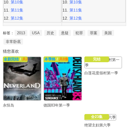
第10集
第10集
第11集
第11集
第12集
第12集
标签：
2013
USA
历史
悬疑
犯罪
罪案
美国
非常卧底
猜您喜欢
全剧完结
/
共2集
本季终
/
共8集
完结
白莲花度假村第一季
永恒岛
德国83年第一季
全23集
绝望主妇第六季