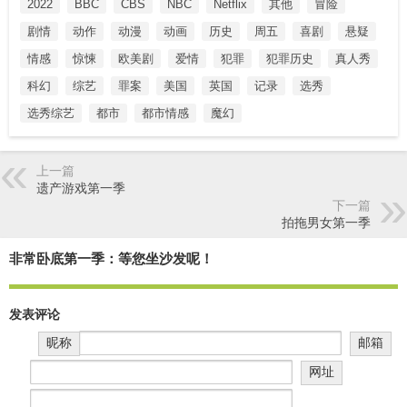
2022
BBC
CBS
NBC
Netflix
其他
冒险
剧情
动作
动漫
动画
历史
周五
喜剧
悬疑
情感
惊悚
欧美剧
爱情
犯罪
犯罪历史
真人秀
科幻
综艺
罪案
美国
英国
记录
选秀
选秀综艺
都市
都市情感
魔幻
上一篇
遗产游戏第一季
下一篇
拍拖男女第一季
非常卧底第一季：等您坐沙发呢！
发表评论
昵称
邮箱
网址