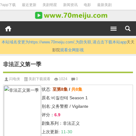
?app下载
最近更新
美剧明星
新闻资讯
电影
最新美剧
本站域名变更为https://www.70meiju.com/,为防失联,请点击下载本站app
天天
影院
观看全网影视
非法正义第一季
闪电侠
美剧下载观看
1024
0
状态:
至第8集
/
共8集
原名:비질란테 Season 1
别名:义务警察 / Vigilante
评分：
6.9
剧集系列：非法正义
上次更新:
11-30