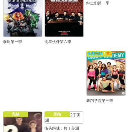
绅士们第一季
泰坦第一季
明星伙伴第六季
全剧完结
/
共13集
舞蹈学院第三季
完结
完结
街头绝味：拉丁美洲