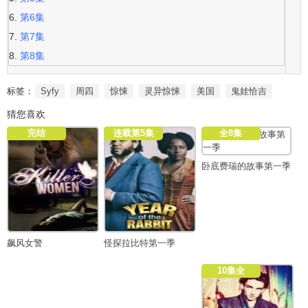
第6集
第7集
第8集
标签：
Syfy
周四
惊悚
灵异惊悚
美国
鬼娃恰吉
猜您喜欢
完结
连载第5集
全8集
卧底费瑞的故事第一季
飙风女警
怪探拉比特第一季
10集全