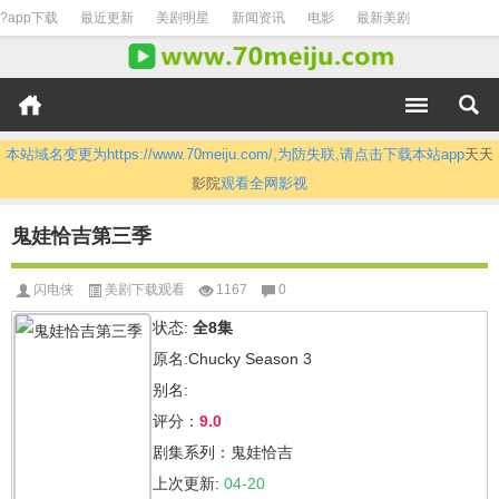
?app下载
最近更新
美剧明星
新闻资讯
电影
最新美剧
本站域名变更为https://www.70meiju.com/,为防失联,请点击下载本站app
天天
影院
观看全网影视
鬼娃恰吉第三季
闪电侠
美剧下载观看
1167
0
状态:
全8集
原名:Chucky Season 3
别名:
评分：
9.0
剧集系列：鬼娃恰吉
上次更新:
04-20