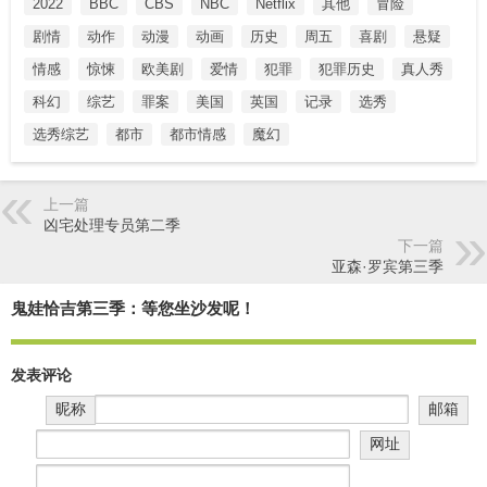
2022
BBC
CBS
NBC
Netflix
其他
冒险
剧情
动作
动漫
动画
历史
周五
喜剧
悬疑
情感
惊悚
欧美剧
爱情
犯罪
犯罪历史
真人秀
科幻
综艺
罪案
美国
英国
记录
选秀
选秀综艺
都市
都市情感
魔幻
上一篇
凶宅处理专员第二季
下一篇
亚森·罗宾第三季
鬼娃恰吉第三季：等您坐沙发呢！
发表评论
昵称
邮箱
网址