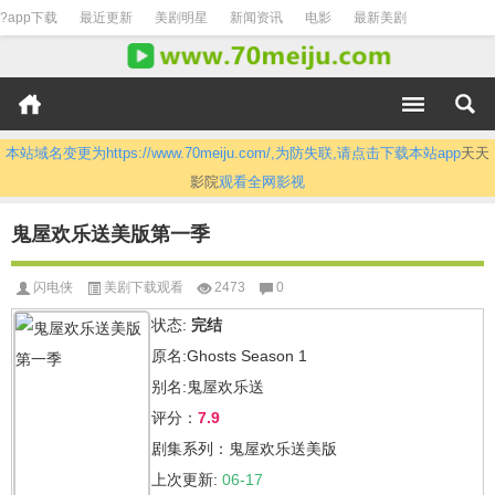
?app下载
最近更新
美剧明星
新闻资讯
电影
最新美剧
本站域名变更为https://www.70meiju.com/,为防失联,请点击下载本站app
天天
影院
观看全网影视
鬼屋欢乐送美版第一季
闪电侠
美剧下载观看
2473
0
状态:
完结
原名:Ghosts Season 1
别名:鬼屋欢乐送
评分：
7.9
剧集系列：鬼屋欢乐送美版
上次更新:
06-17