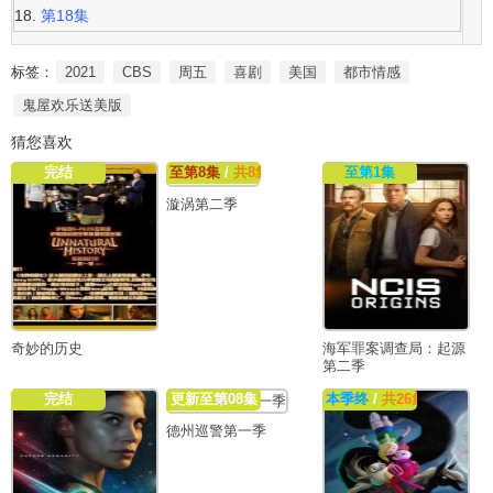
第18集
标签：
2021
CBS
周五
喜剧
美国
都市情感
鬼屋欢乐送美版
猜您喜欢
完结
至第8集
/
共8集
至第1集
漩涡第二季
奇妙的历史
海军罪案调查局：起源
第二季
完结
更新至第08集
本季终
/
共26集
德州巡警第一季