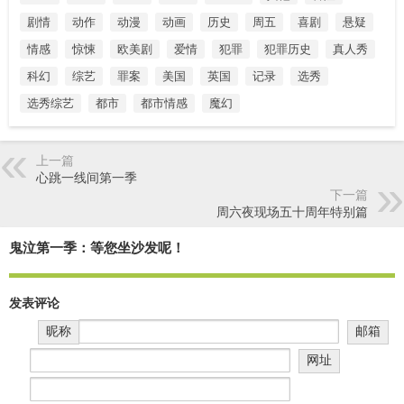
剧情
动作
动漫
动画
历史
周五
喜剧
悬疑
情感
惊悚
欧美剧
爱情
犯罪
犯罪历史
真人秀
科幻
综艺
罪案
美国
英国
记录
选秀
选秀综艺
都市
都市情感
魔幻
上一篇
心跳一线间第一季
下一篇
周六夜现场五十周年特别篇
鬼泣第一季：等您坐沙发呢！
发表评论
昵称
邮箱
网址