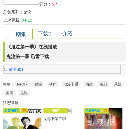
评分：
5.7
剧集系列：鬼泣
上次更新:
04-19
下载2
介绍
剧集
《鬼泣第一季》在线播放
鬼泣第一季 迅雷下载
鬼泣S01
标签：
Netflix
冒险
动作
动漫卡通
动画
奇幻
悬疑
美国
鬼泣
猜您喜欢
全剧完结
/
共13集
完结
全剧完结
/
共1集
【无字幕
女毒枭第二季