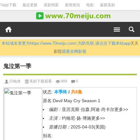
?app下载
最近更新
美剧明星
新闻资讯
电影
最新美剧
本站域名变更为https://www.70meiju.com/,为防失联,请点击下载本站app
天天
影院
观看全网影视
鬼泣第一季
闪电侠
美剧下载观看
989
0
状态:
本季终
/
共8集
原名:Devil May Cry Season 1
编剧：
亚历克斯·拉森,阿迪·尚卡尔
更多>>
主演：
约翰尼·扬·博施
更多>>
首播日期：
2025-04-03(美国)
别名: