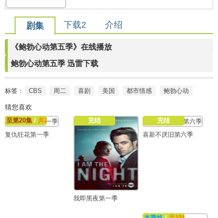
下载2
介绍
剧集
《鲍勃心动第五季》在线播放
鲍勃心动第五季 迅雷下载
标签：
CBS
周二
喜剧
美国
都市情感
鲍勃心动
猜您喜欢
至第20集
/
共20集
完结
完结
复仇狂花第一季
喜新不厌旧第六季
我即黑夜第一季
本季终
/
共15集
【本季字