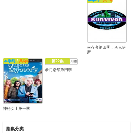
幸存者第四季：马克萨
斯
本季终
/
共6集
第22集
豪门恩怨第四季
神秘女士第一季
剧集分类