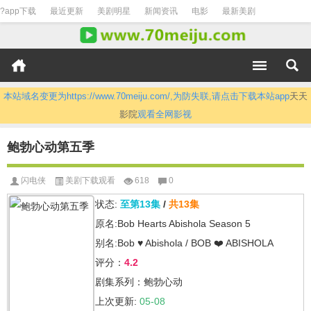
?app下载
最近更新
美剧明星
新闻资讯
电影
最新美剧
本站域名变更为https://www.70meiju.com/,为防失联,请点击下载本站app
天天
影院
观看全网影视
鲍勃心动第五季
闪电侠
美剧下载观看
618
0
状态:
至第13集
/
共13集
原名:Bob Hearts Abishola Season 5
别名:Bob ♥ Abishola / BOB ❤️ ABISHOLA
评分：
4.2
剧集系列：鲍勃心动
上次更新:
05-08