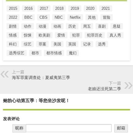
2015
2016
2017
2018
2019
2020
2021
2022
BBC
CBS
NBC
Netflix
其他
冒险
剧情
动作
动漫
动画
历史
周五
喜剧
悬疑
情感
惊悚
欧美剧
爱情
犯罪
犯罪历史
真人秀
科幻
综艺
罪案
美国
英国
记录
选秀
选秀综艺
都市
都市情感
魔幻
上一篇
海军罪案调查处：夏威夷第三季
下一篇
老娘还没死第二季
鲍勃心动第五季：等您坐沙发呢！
发表评论
昵称
邮箱