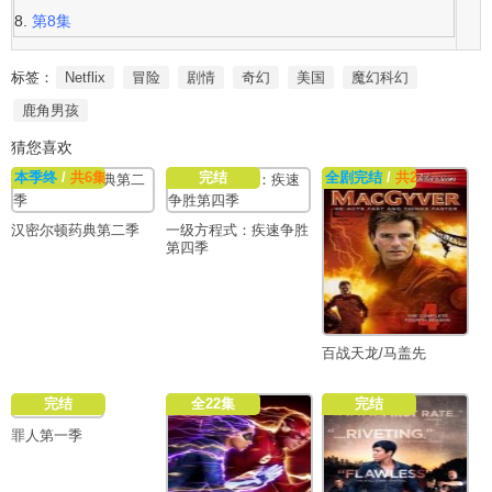
第8集
标签：
Netflix
冒险
剧情
奇幻
美国
魔幻科幻
鹿角男孩
猜您喜欢
本季终
/
共6集
完结
全剧完结
/
共22集
汉密尔顿药典第二季
一级方程式：疾速争胜
第四季
百战天龙/马盖先
完结
全22集
完结
罪人第一季