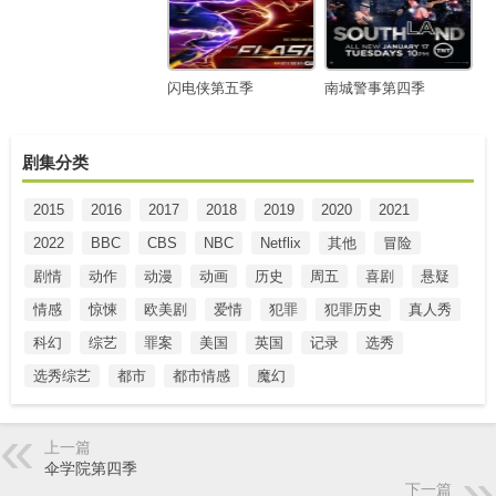
闪电侠第五季
南城警事第四季
剧集分类
2015
2016
2017
2018
2019
2020
2021
2022
BBC
CBS
NBC
Netflix
其他
冒险
剧情
动作
动漫
动画
历史
周五
喜剧
悬疑
情感
惊悚
欧美剧
爱情
犯罪
犯罪历史
真人秀
科幻
综艺
罪案
美国
英国
记录
选秀
选秀综艺
都市
都市情感
魔幻
上一篇
伞学院第四季
下一篇