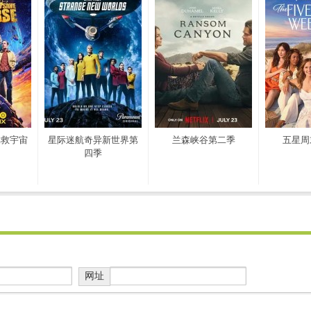
拯救宇宙
星际迷航奇异新世界第
兰森峡谷第二季
五星周
四季
网址