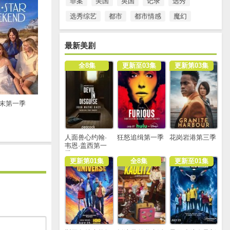
罪案
美国
英国
记录
选秀
选秀综艺
都市
都市情感
魔幻
最新美剧
全8集
更新至03集
更新第03集
末第一季
人面兽心约翰·
狂怒追缉第一季
花岗岩港第三季
韦恩·盖西第一
季
更新第01集
全8集
更新至01集