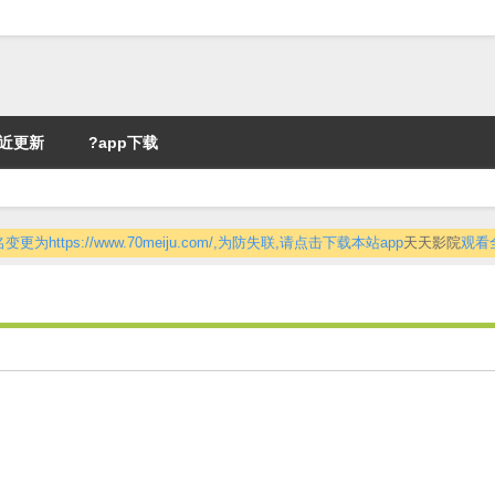
近更新
?app下载
更为https://www.70meiju.com/,为防失联,请点击下载本站app
天天影院
观看