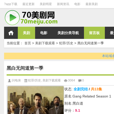
?app下载
最近更新
美剧明星
新闻资讯
电影
最新美剧
美剧
电影
美剧分类导航
留言板
最
当前位置：
首页
>
美剧下载观看
>
犯罪/历史
>
黑白无间道第一季
本站域名变
黑白无间道第一季
闪电侠
犯罪/历史
,
美剧下载观看
3064
0
状态:
全剧完结
/
共13集
原名:Gang Related Season 1
别名:黑白道
评分：
9.1