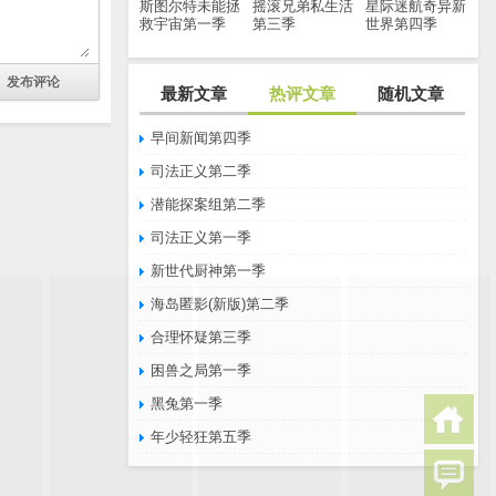
斯图尔特未能拯
摇滚兄弟私生活
星际迷航奇异新
救宇宙第一季
第三季
世界第四季
最新文章
热评文章
随机文章
早间新闻第四季
司法正义第二季
潜能探案组第二季
司法正义第一季
新世代厨神第一季
海岛匿影(新版)第二季
合理怀疑第三季
困兽之局第一季
黑兔第一季
年少轻狂第五季