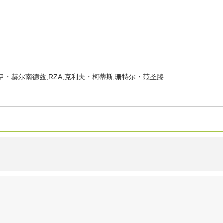
伊・赫尔南德兹,RZA,克利夫・柯蒂斯,珊特尔・范圣滕