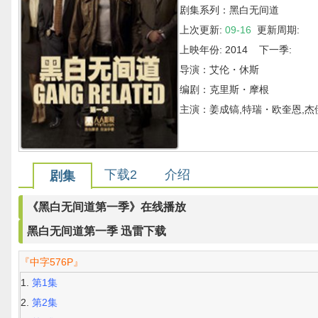
剧集系列：黑白无间道
上次更新:
09-16
更新周期:
上映年份: 2014 下一季:
导演：艾伦・休斯
编剧：克里斯・摩根
主演：姜成镐,特瑞・欧奎恩,杰
下载2
介绍
剧集
《黑白无间道第一季》在线播放
黑白无间道第一季 迅雷下载
『中字576P』
第1集
第2集