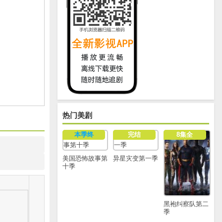
热门美剧
本季终
完结
8集全
美国恐怖故事第
异星灾变第一季
十季
黑袍纠察队第二
季