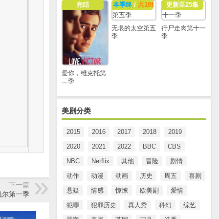
完结
本季终
/
共10集
更新至25集
无垠的太空第五
行尸走肉第十一
季
季
爱你，维克托第
二季
美剧分类
2015
2016
2017
2018
2019
2020
2021
2022
BBC
CBS
NBC
Netflix
其他
冒险
剧情
动作
动漫
动画
历史
周五
喜剧
下一篇
悬疑
情感
惊悚
欧美剧
爱情
凯尔第一季
犯罪
犯罪历史
真人秀
科幻
综艺