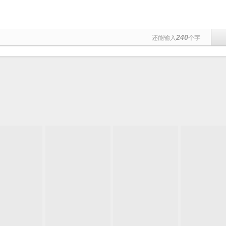
240
还能输入
个字