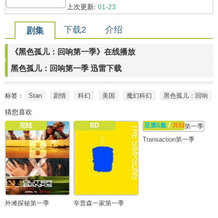
上次更新:
01-23
下载2
介绍
剧集
《黑色孤儿：回响第一季》在线播放
黑色孤儿：回响第一季 迅雷下载
标签：
Stan
剧情
科幻
美国
魔幻科幻
黑色孤儿：回响
猜您喜欢
完结
BD
至第6集
/
共6集
Transaction第一季
外滩探秘第一季
辛普森一家第一季