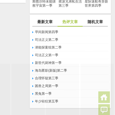
斯图尔特未能拯
摇滚兄弟私生活
星际迷航奇异新
救宇宙第一季
第三季
世界第四季
最新文章
热评文章
随机文章
早间新闻第四季
司法正义第二季
潜能探案组第二季
司法正义第一季
新世代厨神第一季
海岛匿影(新版)第二季
合理怀疑第三季
困兽之局第一季
黑兔第一季
年少轻狂第五季