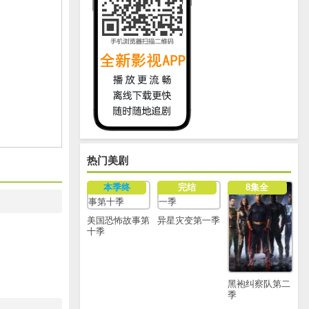
热门美剧
本季终
完结
8集全
美国恐怖故事第
异星灾变第一季
十季
黑袍纠察队第二
季