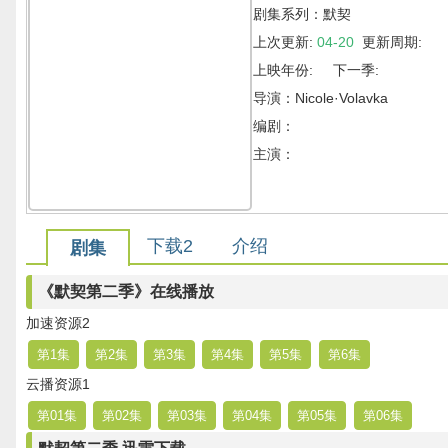
剧集系列：默契
上次更新:
04-20
更新周期:
上映年份: 下一季:
导演：Nicole·Volavka
编剧：
主演：
下载2
介绍
剧集
《默契第二季》在线播放
加速资源2
第1集
第2集
第3集
第4集
第5集
第6集
云播资源1
第01集
第02集
第03集
第04集
第05集
第06集