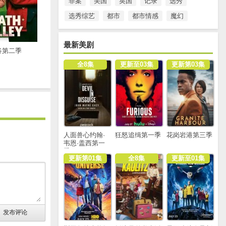
罪案
美国
英国
记录
选秀
选秀综艺
都市
都市情感
魔幻
最新美剧
谷第二季
全8集
更新至03集
更新第03集
人面兽心约翰·
狂怒追缉第一季
花岗岩港第三季
韦恩·盖西第一
季
更新第01集
全8集
更新至01集