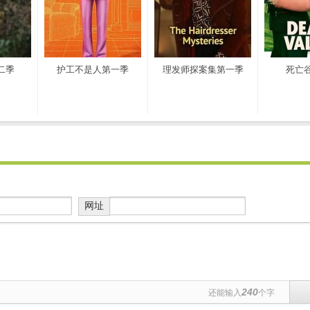
二季
护工不是人第一季
理发师探案集第一季
死亡
网址
240
还能输入
个字