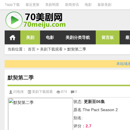
?app下载
最近更新
美剧明星
新闻资讯
电影
最新美剧
美剧
电影
美剧分类导航
留言板
最
当前位置：
首页
>
美剧下载观看
>
默契第二季
本站域名变
默契第二季
闪电侠
美剧下载观看
874
0
状态:
更新至06集
原名:The Pact Season 2
别名:
评分：
2.7