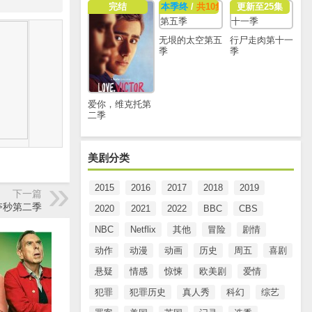
完结
本季终
/
共10集
更新至25集
无垠的太空第五
行尸走肉第十一
季
季
爱你，维克托第
二季
美剧分类
2015
2016
2017
2018
2019
下一篇
夺秒第二季
2020
2021
2022
BBC
CBS
NBC
Netflix
其他
冒险
剧情
动作
动漫
动画
历史
周五
喜剧
悬疑
情感
惊悚
欧美剧
爱情
犯罪
犯罪历史
真人秀
科幻
综艺