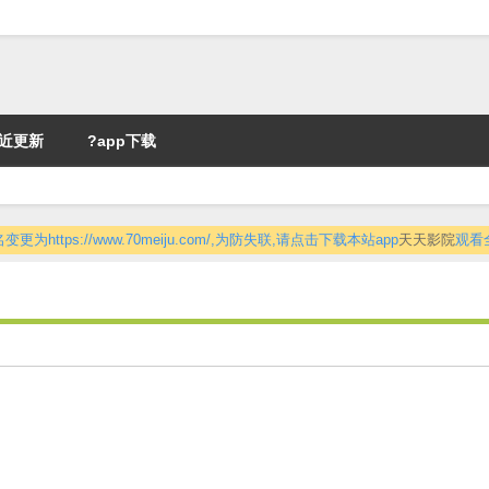
近更新
?app下载
更为https://www.70meiju.com/,为防失联,请点击下载本站app
天天影院
观看