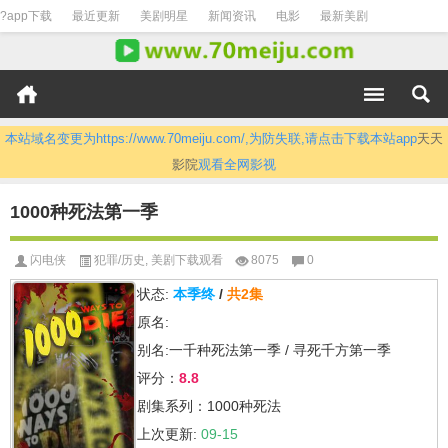
?app下载
最近更新
美剧明星
新闻资讯
电影
最新美剧
本站域名变更为https://www.70meiju.com/,为防失联,请点击下载本站app
天天
影院
观看全网影视
1000种死法第一季
闪电侠
犯罪/历史
,
美剧下载观看
8075
0
状态:
本季终
/
共2集
原名:
别名:一千种死法第一季 / 寻死千方第一季
评分：
8.8
剧集系列：1000种死法
上次更新:
09-15