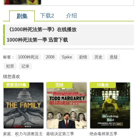
下载2
介绍
剧集
《1000种死法第一季》在线播放
1000种死法第一季 迅雷下载
标签：
1000种死法
2008
Spike
剧情
历史
悬疑
犯罪
记录
猜您喜欢
更新至05集
完结
16集全
家庭、权力与原教旨主
最错决定第三季
绝命毒师第五季