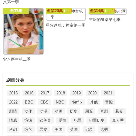
义第一季
至33集
至第20集
/
共19集
至第4集
/
共4集
主厨的餐桌第七季
星际迷航：神童第一季
实习医生第二季
剧集分类
2015
2016
2017
2018
2019
2020
2021
2022
BBC
CBS
NBC
Netflix
其他
冒险
剧情
动作
动漫
动画
历史
周五
喜剧
悬疑
情感
惊悚
欧美剧
爱情
犯罪
犯罪历史
真人秀
科幻
综艺
罪案
美国
英国
记录
选秀