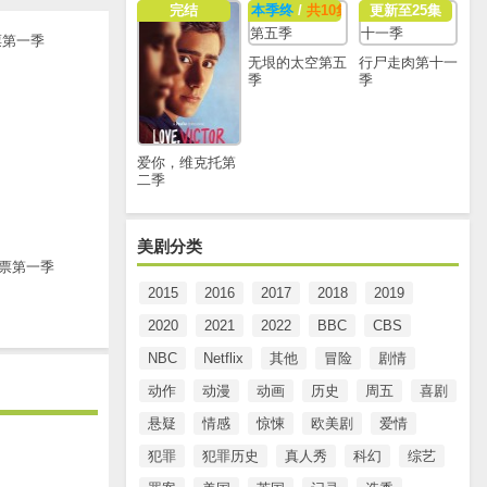
完结
本季终
/
共10集
更新至25集
无垠的太空第五
行尸走肉第十一
季
季
爱你，维克托第
二季
美剧分类
票第一季
2015
2016
2017
2018
2019
2020
2021
2022
BBC
CBS
NBC
Netflix
其他
冒险
剧情
动作
动漫
动画
历史
周五
喜剧
悬疑
情感
惊悚
欧美剧
爱情
犯罪
犯罪历史
真人秀
科幻
综艺