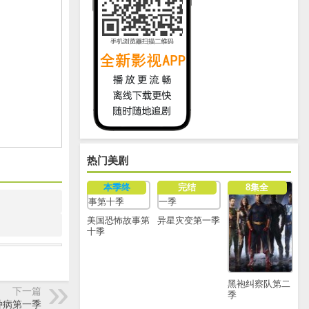
热门美剧
本季终
完结
8集全
美国恐怖故事第
异星灾变第一季
十季
黑袍纠察队第二
下一篇
季
种病第一季