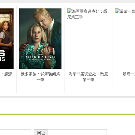
局：起源
默多家族：弑亲骇闻第
海军罪案调查处：悉尼
最后一
一季
第三季
网址