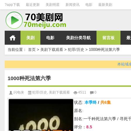
?app下载
最近更新
美剧明星
新闻资讯
电影
最新美剧
美剧
电影
美剧分类导航
留言板
最
当前位置：
首页
>
美剧下载观看
>
犯罪/历史
>
1000种死法第六季
本站域名变
1000种死法第六季
闪电侠
犯罪/历史
,
美剧下载观看
4511
0
状态:
本季终
/
共6集
原名:
别名:一千种死法第六季 / 寻死
评分：
8.5