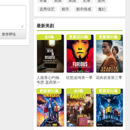
罪案
美国
英国
记录
选秀
选秀综艺
都市
都市情感
魔幻
最新美剧
全8集
更新至03集
更新第03集
人面兽心约翰·
狂怒追缉第一季
花岗岩港第三季
韦恩·盖西第一
季
更新第01集
全8集
更新至01集