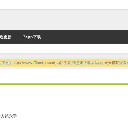
近更新
?app下载
更为https://www.70meiju.com/,为防失联,请点击下载本站app
天天影院
观看
千方第六季