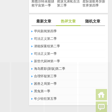
斯图尔特未能拯
摇滚兄弟私生活
星际迷航奇异新
救宇宙第一季
第三季
世界第四季
最新文章
热评文章
随机文章
早间新闻第四季
司法正义第二季
潜能探案组第二季
司法正义第一季
新世代厨神第一季
海岛匿影(新版)第二季
合理怀疑第三季
困兽之局第一季
黑兔第一季
年少轻狂第五季