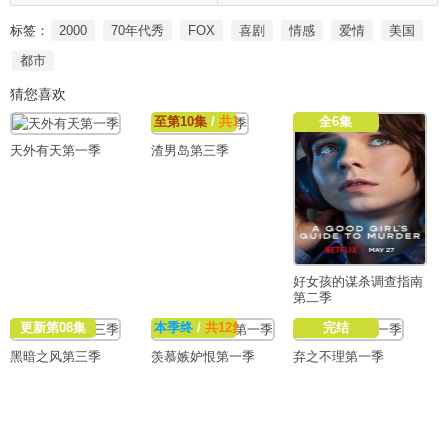
标签：
2000
70年代秀
FOX
喜剧
情感
爱情
美国
都市
猜您喜欢
至第10集
/
共10集
全6集
天外有天第一季
渣男岛第三季
好女孩的谋杀调查指南
第二季
更新第08集
本季终
/
共12集
完结
黑暗之风第三季
羡慕嫉妒恨第一季
弃之不理第一季