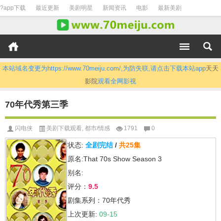
?app下载
最近更新
美剧明星
新闻资讯
电影
最新美剧
本站域名变更为https://www.70meiju.com/,为防失联,请点击下载本站app
天天
影院
观看全网影视
70年代秀第三季
闪电侠
美剧下载观看
,
都市/情感
1791
0
状态:
全剧完结
/
共25集
原名:That 70s Show Season 3
别名:
评分：
9.5
剧集系列：70年代秀
上次更新:
09-15