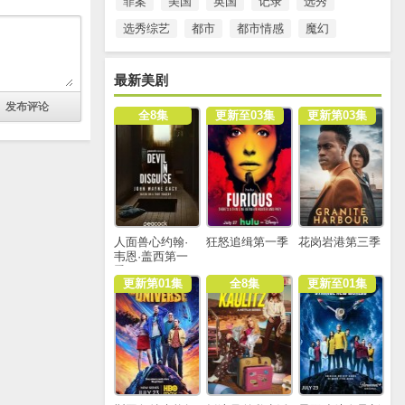
罪案
美国
英国
记录
选秀
选秀综艺
都市
都市情感
魔幻
最新美剧
全8集
更新至03集
更新第03集
人面兽心约翰·
狂怒追缉第一季
花岗岩港第三季
韦恩·盖西第一
季
更新第01集
全8集
更新至01集