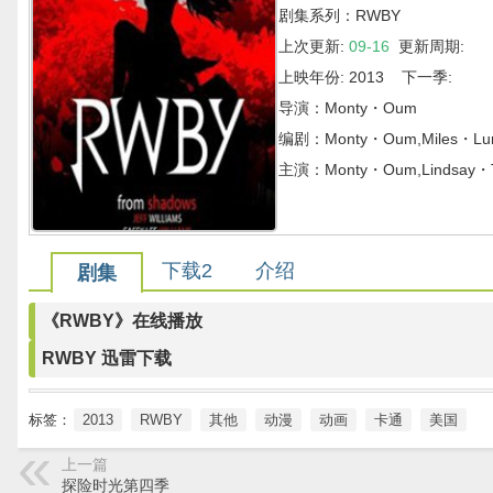
剧集系列：RWBY
上次更新:
09-16
更新周期:
上映年份: 2013 下一季:
导演：Monty・Oum
编剧：Monty・Oum,Miles・Luna
主演：Monty・Oum,Lindsay・Tug
下载2
介绍
剧集
《RWBY》在线播放
RWBY 迅雷下载
标签：
2013
RWBY
其他
动漫
动画
卡通
美国
上一篇
探险时光第四季