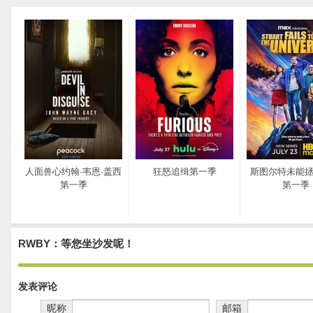
人面兽心约翰·韦恩·盖西
狂怒追缉第一季
斯图尔特未能
第一季
第一季
RWBY：等您坐沙发呢！
发表评论
昵称
邮箱