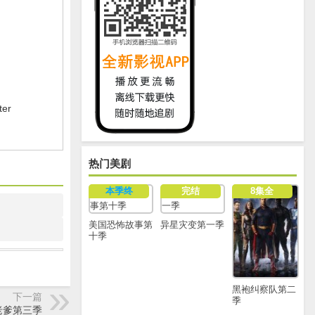
ter
热门美剧
本季终
完结
8集全
美国恐怖故事第
异星灾变第一季
十季
黑袍纠察队第二
下一篇
季
老爹第三季