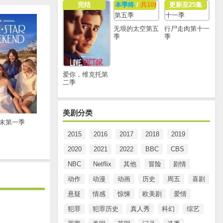
完结
本季终
/
共10集
更新至25集
无垠的太空第五
行尸走肉第十一
季
季
爱你，维克托第
二季
美剧分类
末第一季
2015
2016
2017
2018
2019
2020
2021
2022
BBC
CBS
NBC
Netflix
其他
冒险
剧情
动作
动漫
动画
历史
周五
喜剧
悬疑
情感
惊悚
欧美剧
爱情
犯罪
犯罪历史
真人秀
科幻
综艺