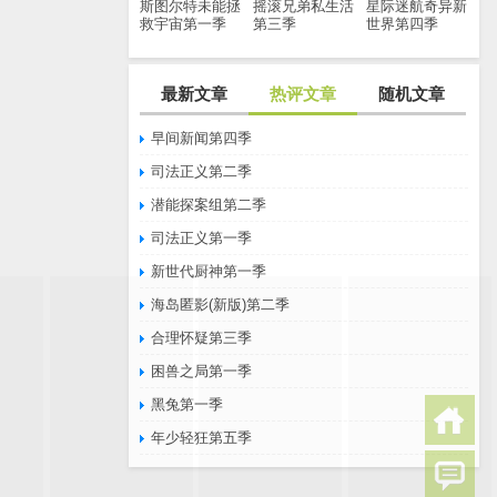
斯图尔特未能拯
摇滚兄弟私生活
星际迷航奇异新
救宇宙第一季
第三季
世界第四季
最新文章
热评文章
随机文章
早间新闻第四季
司法正义第二季
潜能探案组第二季
司法正义第一季
新世代厨神第一季
海岛匿影(新版)第二季
合理怀疑第三季
困兽之局第一季
黑兔第一季
年少轻狂第五季