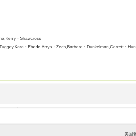
,Kerry・Shawcross
gey,Kara・Eberle,Arryn・Zech,Barbara・Dunkelman,Garrett・Hun
美国