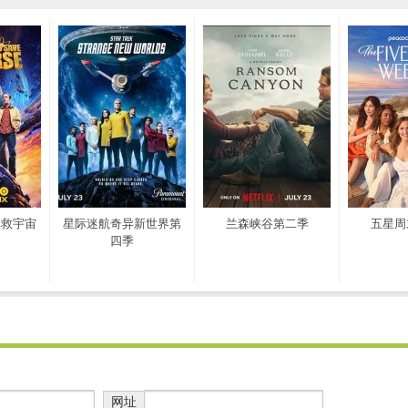
拯救宇宙
星际迷航奇异新世界第
兰森峡谷第二季
五星周
四季
网址