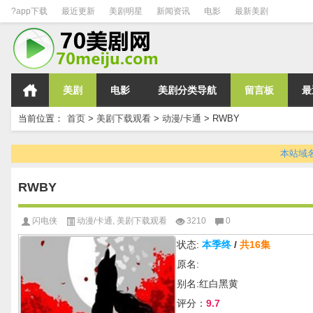
?app下载
最近更新
美剧明星
新闻资讯
电影
最新美剧
美剧
电影
美剧分类导航
留言板
最
当前位置：
首页
>
美剧下载观看
>
动漫/卡通
>
RWBY
本站域名变
RWBY
闪电侠
动漫/卡通
,
美剧下载观看
3210
0
状态:
本季终
/
共16集
原名:
别名:红白黑黄
评分：
9.7