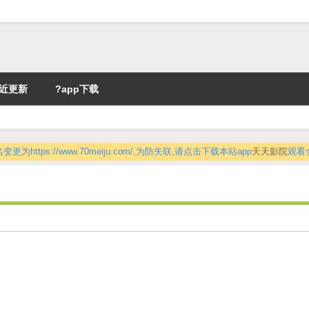
近更新
?app下载
更为https://www.70meiju.com/,为防失联,请点击下载本站app
天天影院
观看