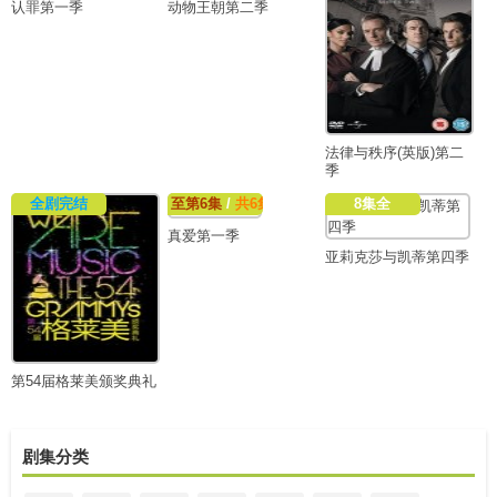
认罪第一季
动物王朝第二季
法律与秩序(英版)第二
季
全剧完结
至第6集
/
共6集
8集全
真爱第一季
亚莉克莎与凯蒂第四季
第54届格莱美颁奖典礼
剧集分类