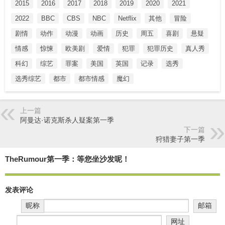
2015
2016
2017
2018
2019
2020
2021
2022
BBC
CBS
NBC
Netflix
其他
冒险
剧情
动作
动漫
动画
历史
周五
喜剧
悬疑
情感
惊悚
欧美剧
爱情
犯罪
犯罪历史
真人秀
科幻
综艺
罪案
美国
英国
记录
选秀
选秀综艺
都市
都市情感
魔幻
上一篇
阿曼达·诺克斯杀人疑案第一季
下一篇
狩猎妻子第一季
TheRumour第一季：等您坐沙发呢！
发表评论
昵称
邮箱
网址