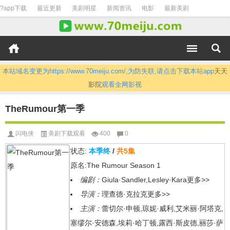
?app下载
最近更新
美剧明星
新闻资讯
电影
最新美剧
本站域名变更为https://www.70meiju.com/,为防失联,请点击下载本站app
天天
影院
观看全网影视
TheRumour第一季
闪电侠
美剧下载观看
400
0
状态:
本季终
/
共5集
原名:The Rumour Season 1
编剧：
Giula·Sandler,Lesley·Kara
更多>>
导演：
理查德·克拉克
更多>>
主演：
蕾切尔·申顿,琼妮·威利,艾米丽·阿塔克,
塞缪尔·安德森,埃莉·哈丁顿,露西·斯皮德,丽莎·萨