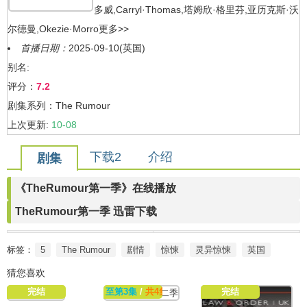
多威,Carryl·Thomas,塔姆欣·格里芬,亚历克斯·沃
尔德曼,Okezie·Morro
更多>>
首播日期：
2025-09-10(英国)
别名:
评分：
7.2
剧集系列：The Rumour
上次更新:
10-08
下载2
介绍
剧集
《TheRumour第一季》在线播放
TheRumour第一季 迅雷下载
标签：
5
The Rumour
剧情
惊悚
灵异惊悚
英国
猜您喜欢
完结
至第3集
/
共4集
完结