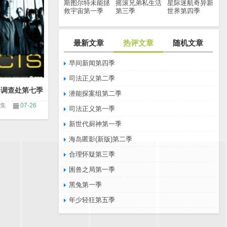
斯图尔特未能拯
摇滚兄弟私生活
星际迷航奇异新
救宇宙第一季
第三季
世界第四季
最新文章
热评文章
随机文章
早间新闻第四季
司法正义第二季
案调查处第七季
潜能探案组第二季
4集
07-26
司法正义第一季
新世代厨神第一季
海岛匿影(新版)第二季
合理怀疑第三季
困兽之局第一季
黑兔第一季
年少轻狂第五季