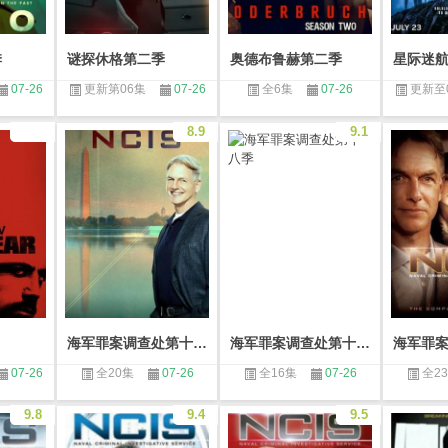
季
谜探休格第二季
奥德布鲁赫第二季
07-26
更新第06集
07-26
全6集
07-26
更新至
8.9
9.1
海军罪案调查处第十七季
海军罪案调查处第十八季
海军罪
07-26
全20集
07-26
全16集
07-26
全2
9.8
9.4
9.5