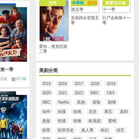
完结
本季终
/
共10集
更新至25集
无垠的太空第五
行尸走肉第十一
季
季
爱你，维克托第
二季
房第一季
美剧分类
03集
07-26
2015
2016
2017
2018
2019
2020
2021
2022
BBC
CBS
NBC
Netflix
其他
冒险
剧情
动作
动漫
动画
历史
周五
喜剧
悬疑
情感
惊悚
欧美剧
爱情
犯罪
犯罪历史
真人秀
科幻
综艺