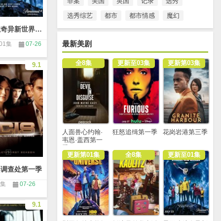
罪案
美国
英国
记录
选秀
选秀综艺
都市
都市情感
魔幻
星际迷航奇异新世界第四季
最新美剧
01集
07-26
全8集
更新至03集
更新第03集
9.1
人面兽心约翰·
狂怒追缉第一季
花岗岩港第三季
韦恩·盖西第一
季
更新第01集
全8集
更新至01集
案调查处第一季
3集
07-26
9.1