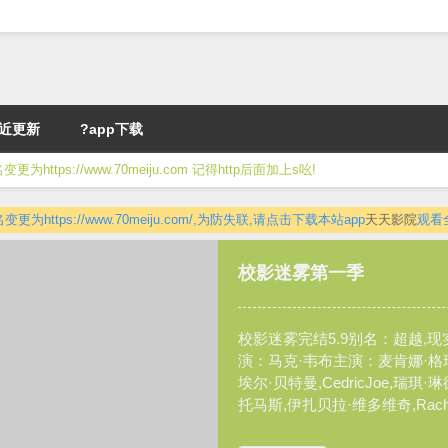
近更新
?app下载
ttps://www.70meiju.com 记得http后面加上s吆!
更为https://www.70meiju.com/,为防失联,请点击下载本站app
天天影院
观看
娜奥米第一季
Naomi Season 1 至第13集 / 
新 电视台：CW 翻译： 擦枪...
查看详情