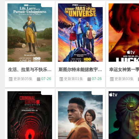
生活、拉里与不快乐的追求一部美国史第一季
斯图尔特未能拯救宇宙第一季
幸运女神第一
更新第05集
07-26
更新第01集
07-26
更新第03集