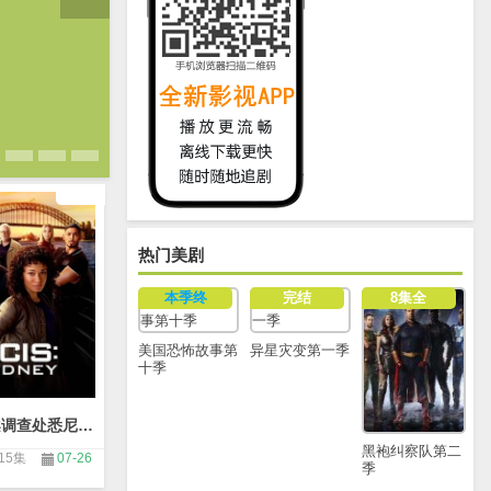
热门美剧
本季终
完结
8集全
美国恐怖故事第
异星灾变第一季
十季
海军罪案调查处悉尼第三季
黑袍纠察队第二
15集
07-26
季