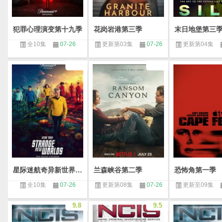
犯罪心理演变第十九季
花岗岩港第三季
末日地堡第三
全10集
07-26
更新第03集
07-26
更新第04集
星际迷航奇异新世界第三季
兰森峡谷第二季
恐怖角第一季
全10集
07-26
更新第08集
07-26
更新至09集
9.8
9.5